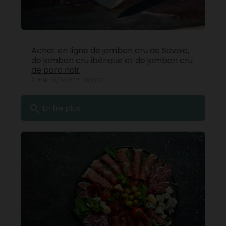
Achat en ligne de jambon cru de Savoie,
de jambon cru ibérique et de jambon cru
de porc noir
Publié : 10/06/2021 09:33:23
search
En lire plus