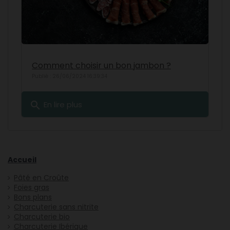
Comment choisir un bon jambon ?
Publié : 26/06/2024 16:39:34
search
En lire plus
Accueil
Pâté en Croûte
Foies gras
Bons plans
Charcuterie sans nitrite
Charcuterie bio
Charcuterie Ibérique