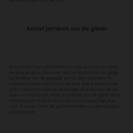
acheter chez Tête de Lard.
Achat jambon cru de gibier
Si le jambon est généralement issu du porc, on peut,
de plus en plus, retrouver des jambons crus de
gibier
.
Le jambon cru de
sanglier
est un bon exemple ! Il
contient beaucoup moins de gras que le jambon de
porc. Cela peut être un avantage en fonction de ce
que l’on recherche, mais le jambon cru de gibier aura
tendance à rancir et donc se durcir beaucoup plus
vite… Il a une force de goût inimitable et une couleur
plus foncée.