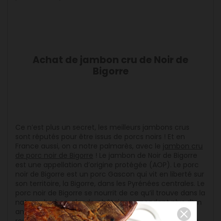
Achat de jambon cru de Noir de
Bigorre
Ce n’est plus un secret, les meilleurs jambons crus
sont réputés pour être issus de porcs noirs ! Et en
France aussi, on a notre palmarès, avec le
jambon cru
de porc noir de Bigorre
! Le jambon de Noir de Bigorre
est une appellation d’origine protégée (AOP). Le porc
noir de Bigorre est un porc Gascon qui vit en liberté sur
son territoire, la Bigorre, dans les Pyrénées centrales. Le
porc noir de Bigorre se nourrit de ce qu’il trouve dans la
nature : herbes, glands, châtaignes, pendant plus d’un
an, ce qui lui procure une délicieuse viande, bien