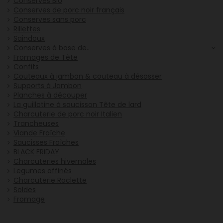
Conserves Bio
Conserves de porc noir français
Conserves sans porc
Rillettes
Saindoux
Conserves à base de..
Fromages de Tête
Confits
Couteaux à jambon & couteau à désosser
Supports à Jambon
Planches à découper
La guillotine à saucisson Tête de lard
Charcuterie de porc noir Italien
Trancheuses
Viande Fraîche
Saucisses Fraîches
BLACK FRIDAY
Charcuteries hivernales
Legumes affinés
Charcuterie Raclette
Soldes
Fromage