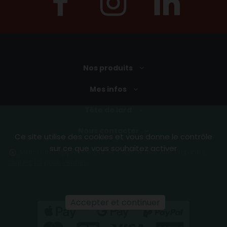
Nos produits
Mes infos
Tête de lard
Nous contacter
Ce site utilise des cookies et vous donne le contrôle
sur ce que vous souhaitez activer
Marchand approuvé par la Société des Avis Garantis,
cliquez ici pour vérifier
.
Accepter et continuer