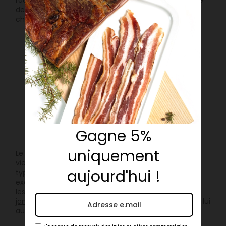
rouge, aux saveurs persillées. Ce porc est transformé
de manière 100% artisanale et constitue une
charcuterie d’exception.
Achat de jambon cru de porc
gascon
Gagne 5%
uniquement
Le porc Gascon est une race de porcs noirs qui nous
vient du Sud-Ouest de la France. Elle appartient au
aujourd'hui !
type ibérique et fournit une charcuterie de qualité
exceptionnelle. Les porcs gascons sont répartis dans
les Pyrénées-Atlantiques, les Landes. Et l’Ariège. Le
jambon cru de porc Gascon
est donc sans conteste lui
aussi l’un des meilleurs jambons secs !