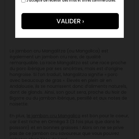
J'accepte de recevoir des infos et offres commerciales.
Achat de jambon cru de porc
Mangalitza
Le jambon cru Mangalitza (ou Mangalica) est
également un jambon cru rare, de qualité
remarquable. La race Mangalitza est une race proche
du porc ibérique par ses ancêtres, mais est d’origine
hongroise. Si l’on traduit, Mangalitza signifie « porc
avec beaucoup de gras ». Élevés en plein air en
Andalousie, ils se nourrissent donc d’aliments naturels,
dont de glands. Ainsi, son gout sera, proche du Noir de
Bigorre ou du jambon ibérique, persillé et aux notes de
noisette.
En plus,
le jambon cru Mangalica
est bon pour le coeur,
car il est riche en Oméga 3 (3 fois plus que dans le
poisson!) et en bonnes graisses ! Alors on ne se prive
pas de ce jambon cru savoureux que vous pouvez