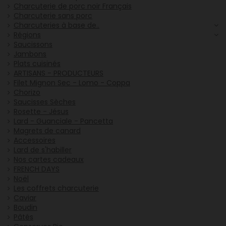
Charcuterie de porc noir Français
Charcuterie sans porc
Charcuteries à base de..
Régions
Saucissons
Jambons
Plats cuisinés
ARTISANS - PRODUCTEURS
Filet Mignon Sec - Lomo - Coppa
Chorizo
Saucisses Sèches
Rosette - Jésus
Lard - Guanciale - Pancetta
Magrets de canard
Accessoires
Lard de s'habiller
Nos cartes cadeaux
FRENCH DAYS
Noël
Les coffrets charcuterie
Caviar
Boudin
Pâtés