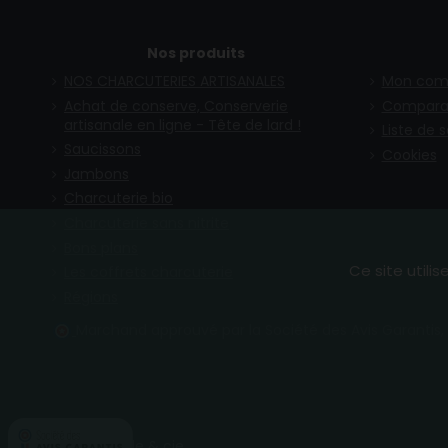
Nos produits
NOS CHARCUTERIES ARTISANALES
Mon com
Achat de conserve, Conserverie
Compara
artisanale en ligne - Tête de lard !
Liste de 
Saucissons
Cookies
Jambons
Charcuterie bio
Charcuterie sans nitrite
Bons plans
Ce site utili
Les coffrets charcuterie
Régions
Marchand approuvé par la Société des Avis Garantis,
Cochonnaille & cie