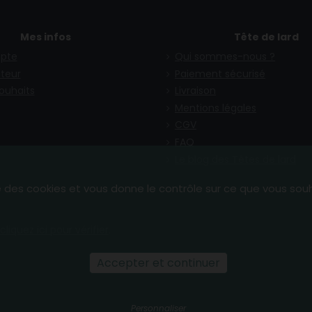
Mes infos
Tête de lard
pte
Qui sommes-nous ?
teur
Paiement sécurisé
souhaits
Livraison
Mentions légales
CGV
FAQ
Le blog des Têtes de lard
se des cookies et vous donne le contrôle sur ce que vous sou
cliquez ici pour vérifier
.
Accepter et continuer
Personnaliser