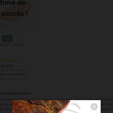
ctime de
 succès !
100g
argue - Sturia
16,00 €
éer une alerte
ie de poisson :
 rencontre de nos charcuteries à base de poisson, des charcuter
s de poisson ou charcuteries de fruits de mer existent bien. El
différence entre les charcuteries de la mer et les charcuteries 