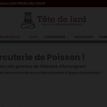
4H FRESH dès 200€
AU RACLETTE
FRESH
CONSERVERIE
SAUCISSON
JAM
cuterie de Poisson !
z une gamme de Rillettes d'Esturgeon.
la rencontre de nos charcuteries à base de poisson !