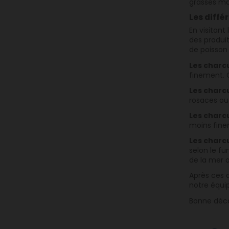
grasses mai
Les diffé
En visitant
des produit
de poisson 
Les charcu
finement. C
Les charcu
rosaces ou 
Les charcu
moins fine
Les charcu
selon le f
de la mer o
Après ces q
notre équi
Bonne déco