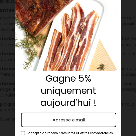
s aussi dans les propriétés liantes de leurs protéines.
rentes charcuterie de la mer :
 les charcuteries de poisson, vous trouverez le plus fréquemment
s d'exception sous différents formats. C'est ainsi qu'il est poss
ou fruit de mer :
teries de poisson à tartiner :
fabriqué à base de chair tranc
ette catégorie comprend les mousses, les rillettes ou encore l
teries de poisson à trancher :
souvent composées à base de 
autre terrines.
teries de poisson à cuire ou précuites :
fabriqué à base de c
(1 avis)
ment puis mise en boyau. Cette catégorie concerne les saucisse
Gagne 5%
teries de poisson fumé :
cette catégorie reste une des plus c
uniquement
umage à froid ou à chaud. Avec possibilité de salage ou de pas
u poissons gras et semi-gras.
aujourd'hui !
uelques explications sur les charcuteries de poisson, nous vous 
pe de fins gourmets.
uverte !
J'accepte de recevoir des infos et offres commerciales.