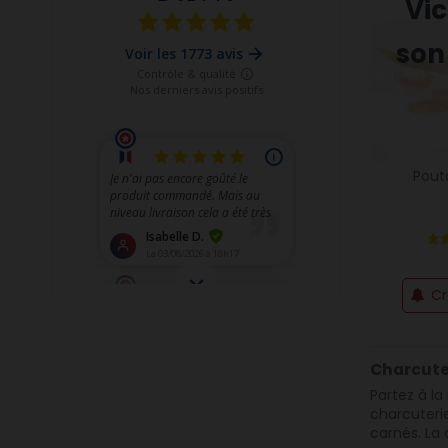
Vi
son
Pout
Cr
Charcuter
Partez à la
charcuterie
carnés. La 