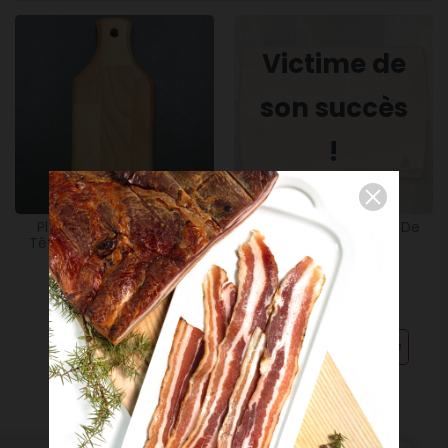
Victime de
son succès
!
Planche À Saucisson -
Planche Apéro - Tête De
Tête De Lard - 25,5x11cm
Lard - 32x22,5cm
11,90 €
19,90 €
Ajouter
Créer une alerte