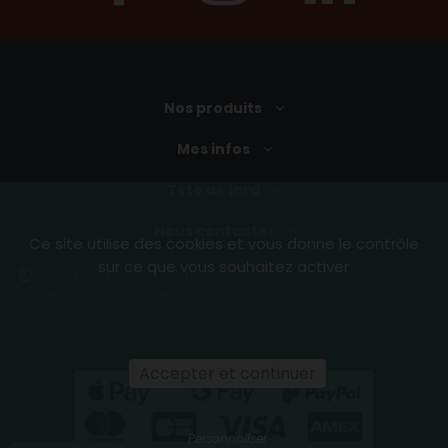
Nos produits
Mes infos
Tête de lard
Nous contacter
Ce site utilise des cookies et vous donne le contrôle
sur ce que vous souhaitez activer
Marchand approuvé par la Société des Avis Garantis,
cliquez ici pour vérifier
.
Accepter et continuer
Personnaliser