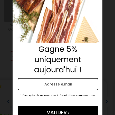
!
240g
Saucisson Bio Porc De
Gascon Affine - Maison
Duler
Gagne 5%
39,90 €
Créer une alerte
uniquement
(14 avis)
aujourd'hui !
J'accepte de recevoir des infos et offres commerciales.