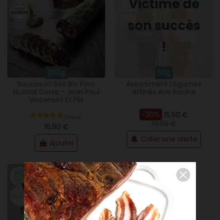
Victime de
son succès
!
200g
50g
Saucisson Sec Bio Porc
Assortiment Légumes
Nustral Corse - Jean Paul
Affinés Ave Racine
Vincensini Et Fils
-20%
15,90 €
19,99 €
16,90 €
Créer une alerte
Ajouter
Victime de
son succès