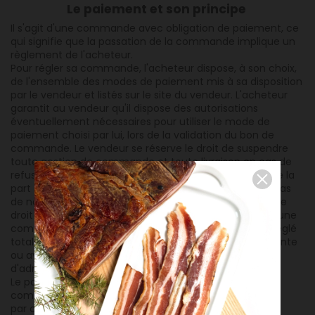
Le paiement et son principe
Il s'agit d'une commande avec obligation de paiement, ce
qui signifie que la passation de la commande implique un
règlement de l'acheteur.
Pour régler sa commande, l'acheteur dispose, à son choix,
de l'ensemble des modes de paiement mis à sa disposition
par le vendeur et listés sur le site du vendeur. L'acheteur
garantit au vendeur qu'il dispose des autorisations
éventuellement nécessaires pour utiliser le mode de
paiement choisi par lui, lors de la validation du bon de
commande. Le vendeur se réserve le droit de suspendre
toute gestion de commande et toute livraison en cas de
refus d'autorisation de paiement par carte bancaire de la
part des organismes officiellement accrédités ou en cas
de non-paiement. Le vendeur se réserve notamment le
droit de refuser d'effectuer une livraison ou d'honorer une
commande émanant d'un acheteur qui n'aurait pas réglé
totalement ou partiellement une commande précédente
ou avec lequel un litige de paiement serait en cours
d'administration.
Le paiement du prix s'effectue en totalité au jour de la
commande, selon les modalités suivantes:
par carte de paiement par paypal par chèque .