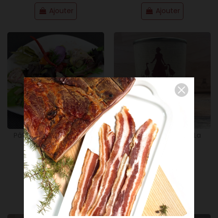
Ajouter
Ajouter
130g
350g
Pâté De Foie D'Oie 130g -
Graisse D'oie 350g - La
La Campagnoise
Campagnoise
13,50 €
6,00 €
Ajouter
Ajouter