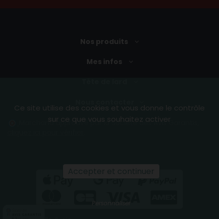
Nos produits
Mes infos
Tête de lard
Nous contacter
Ce site utilise des cookies et vous donne le contrôle
sur ce que vous souhaitez activer
Marchand approuvé par la Société des Avis Garantis,
cliquez ici pour vérifier
.
Accepter et continuer
(2 avis)
Personnaliser