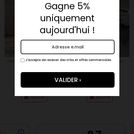
Gagne 5%
uniquement
(4 avis)
aujourd'hui !
380g
200g
J'accepte de recevoir des infos et offres commerciales.
Gésiers D'oie Confits 380g
Pâté De Foie D'Oie Aux
- La Campagnoise
Truffes 200g - La
Campagnoise
13,50 €
27,90 €
Ajouter
Ajouter