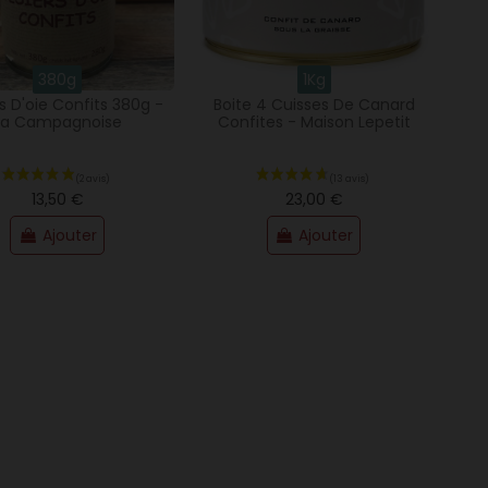
380g
1Kg
s D'oie Confits 380g -
Boite 4 Cuisses De Canard
La Campagnoise
Confites - Maison Lepetit
13,50 €
23,00 €
Ajouter
Ajouter