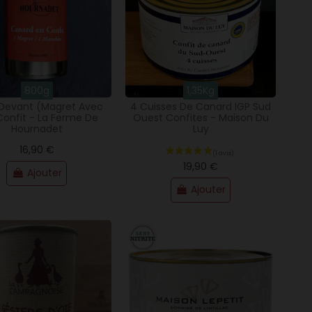
800g
1,35Kg
 Devant (magret Avec
4 Cuisses De Canard IGP Sud
Confit - La Ferme De
Ouest Confites - Maison Du
Hournadet
Luy
16,90 €
(2 avis)
19,90 €
Ajouter
Ajouter