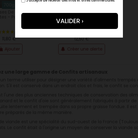
J'accepte de recevoir des infos et offres commerciales.
700g
400g
sses De Canard
4 Saucisses De Canard
tes - Palmagri
Confites 400g - La
Campagnoise
11,80 €
12,50 €
Ajouter
Créer une alerte
z une large gamme de Confits artisanaux
t
un terme utiliser pour désigner une variété d'aliments trempés
on.
S'il est conservé
dans un endroit
clos et
frais,
le
confit se
con
st
l'une
des plus anciennes
techniques
de conservation des
alim
canard et le confit d'oie sont généralement
fabriqués
à partir de
cuite lentement
et
trempée
dans sa propre graisse
fondue. Il
est
tre
préparés
de la même manière.
de viande
est
une spécialité du
sud-ouest
de la France (Toulou
ts.
Le confit
était
à l'origine un moyen de
conserver la viande
s