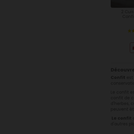
2 Cui
Confi
Découvre
Confit
es
conservati
Le confit e
confit de 
d'herbes, 
peuvent ê
Le confit
d'autres pla