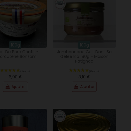
180g
180g
ret De Porc Confit -
Jambonneau Cuit Dans Sa
arcuterie Bonzom
Gelee Bio 180g - Maison
Patignac
6,90 €
8,10 €
Ajouter
Ajouter