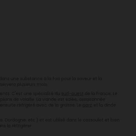
dans
une substance
à la fois pour
la saveur
et la
servera
plusieurs mois.
ents. C'est
une spécialité du
sud-ouest
de la France. Le
pilons de
volaille. La viande est
salée, assaisonnée
 ensuite
réfrigéré avec de
la graisse. Le
porc
et la dinde
se, Dordogne,
etc.)
et
est utilisé
dans le
cassoulet et bien
ans
la réfrigérer.