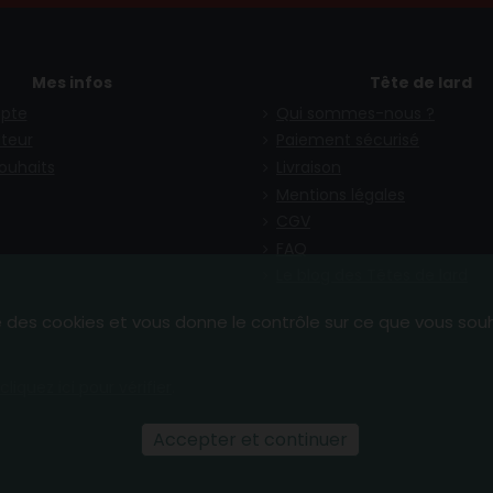
Mes infos
Tête de lard
pte
Qui sommes-nous ?
teur
Paiement sécurisé
souhaits
Livraison
Mentions légales
CGV
FAQ
Le blog des Têtes de lard
se des cookies et vous donne le contrôle sur ce que vous sou
cliquez ici pour vérifier
.
Accepter et continuer
(1 avis)