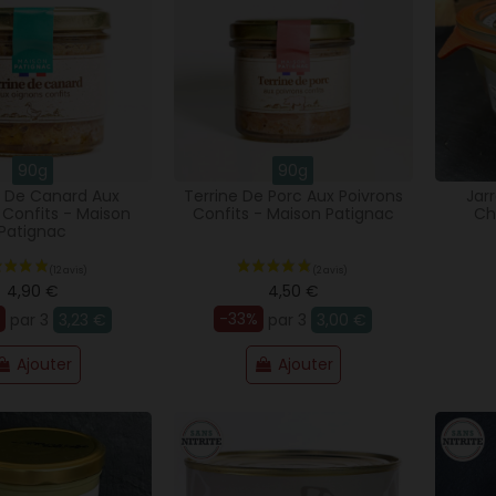
90g
90g
e De Canard Aux
Terrine De Porc Aux Poivrons
Jar
Confits - Maison
Confits - Maison Patignac
Ch
Patignac
4,90 €
4,50 €
-33%
par 3
3,23 €
par 3
3,00 €
Ajouter
Ajouter