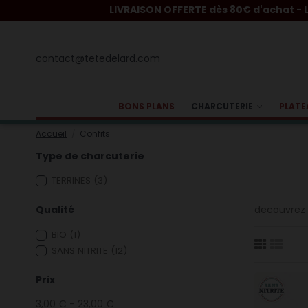
LIVRAISON OFFERTE dès 80€ d'achat - Livraison 24H F
contact@tetedelard.com
BONS PLANS
CHARCUTERIE
PLATE
Accueil
Confits
Type de charcuterie
TERRINES
(3)
decouvrez 
Qualité
BIO
(1)
SANS NITRITE
(12)
Prix
3,00 € - 23,00 €