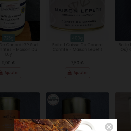
725g
400g
 De Canard IGP Sud
Boite 1 Cuisse De Canard
Boite
fites - Maison Du
Confite - Maison Lepetit
Os) 
Luy
11,90 €
7,50 €
(12 avis)
Ajouter
Ajouter