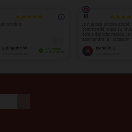
(1 avis)
!
..