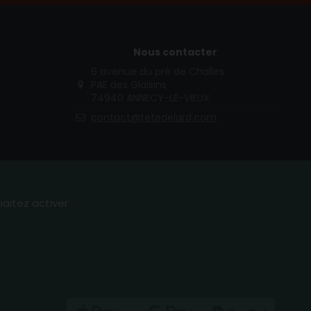
Nous contacter
6 avenue du pré de Challes
PAE des Glaisins
74940 ANNECY-LE-VIEUX
contact@tetedelard.com
haitez activer
(2 avis)