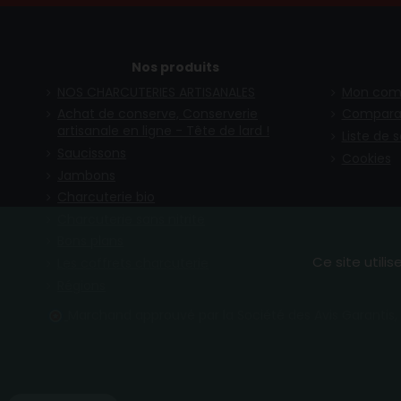
Nos produits
NOS CHARCUTERIES ARTISANALES
Mon com
Achat de conserve, Conserverie
Compara
artisanale en ligne - Tête de lard !
Liste de 
Saucissons
Cookies
Jambons
Charcuterie bio
Charcuterie sans nitrite
Bons plans
Ce site utili
Les coffrets charcuterie
Régions
Marchand approuvé par la Société des Avis Garantis,