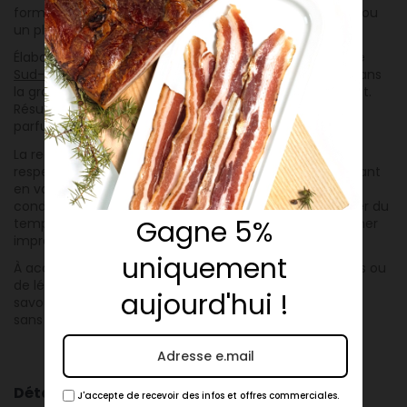
format pratique, parfait pour un repas en tête-à-tête ou
un plaisir en solo.
Élaborées à partir de
canards
élevés en plein air dans le
Sud-Gironde
, ces cuisses sont longuement mijotées dans
la graisse selon la méthode traditionnelle du Sud-Ouest.
Résultat : une chair moelleuse, fondante, intensément
parfumée, prête à être dégustée.
La recette, réalisée sans conservateurs ni colorants,
respecte l’authenticité des produits Palmagri, en mettant
en valeur la richesse naturelle de la viande. Ce
conditionnement de deux cuisses est idéal pour gagner du
Gagne 5%
temps tout en se faisant plaisir, que ce soit pour un dîner
improvisé ou un moment gourmand bien mérité.
uniquement
À accompagner de pommes de terre rôties, de lentilles ou
de légumes de saison pour une assiette complète et
aujourd'hui !
savoureuse. La gastronomie locale à la portée de tous,
sans compromis sur la qualité.
Détails du produit
J'accepte de recevoir des infos et offres commerciales.