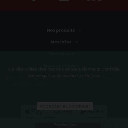
Nos produits
Mes infos
Tête de lard
Nous contacter
Ce site utilise des cookies et vous donne le contrôle
sur ce que vous souhaitez activer
Marchand approuvé par la Société des Avis Garantis,
cliquez ici pour vérifier
.
Accepter et continuer
Personnaliser