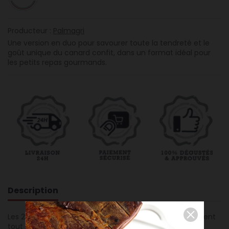
(1 avis)
Producteur :
Palmagri
Une version en duo pour savourer toute la tendreté et le
goût unique du canard confit, dans un format idéal pour
les petits repas gourmands.
Description
Les 2 cuisses de canard confites de
Palmagri
concentrent
tout le savoir-faire artisanal de la coopérative dans un