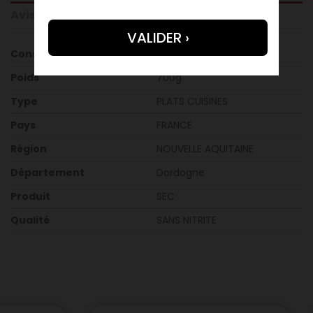
Avis clients
Conservation
15° à 19°
Poids
700g
Type
PLATS CUISINES
Pays
FRANCE
Région
NOUVELLE AQUITAINE
Département
Dordogne
Produit
SEC
Qualité
SANS NITRITE