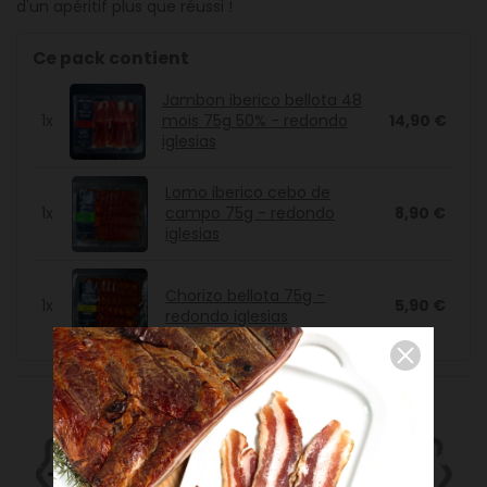
d'un apéritif plus que réussi !
Ce pack contient
Jambon iberico bellota 48
1x
mois 75g 50% - redondo
14,90 €
iglesias
Lomo iberico cebo de
1x
campo 75g - redondo
8,90 €
iglesias
Chorizo bellota 75g -
1x
5,90 €
redondo iglesias