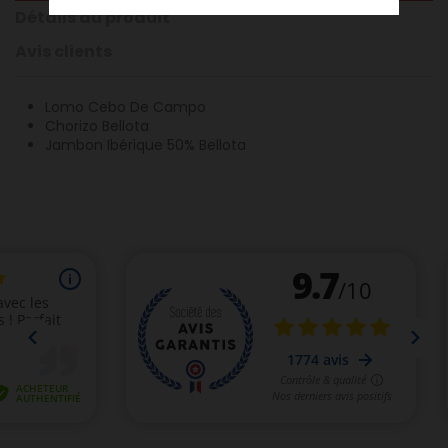
Détails du produit
Avis clients
Lomo Cebo De Campo
Chorizo Bellota
Jambon Ibérique 50% Bellota