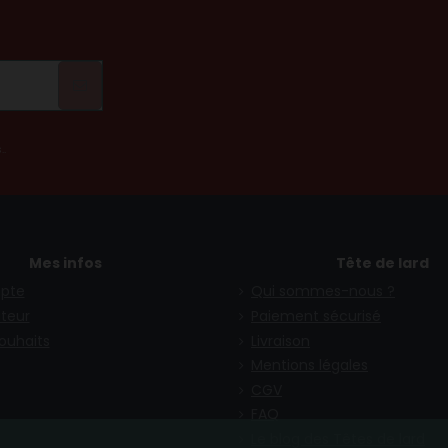
!
..
Mes infos
Tête de lard
pte
Qui sommes-nous ?
teur
Paiement sécurisé
souhaits
Livraison
Mentions légales
CGV
FAQ
(27 avis)
Le blog des Têtes de lard