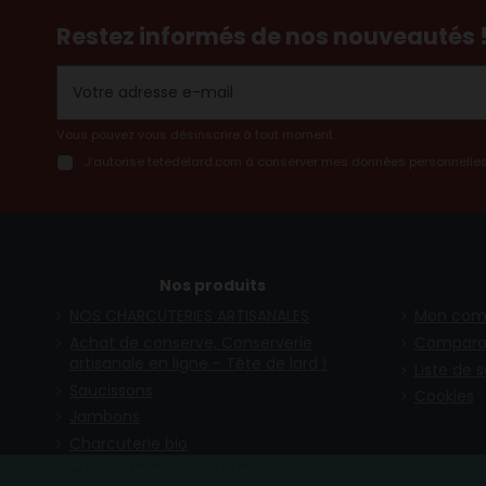
Restez informés de nos nouveautés 
Vous pouvez vous désinscrire à tout moment.
J’autorise tetedelard.com à conserver mes données personnelles
Nos produits
NOS CHARCUTERIES ARTISANALES
Mon com
Achat de conserve, Conserverie
Compara
artisanale en ligne - Tête de lard !
Liste de 
Saucissons
Cookies
Jambons
Charcuterie bio
Charcuterie sans nitrite
(2 avis)