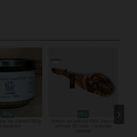
180g
6Kg
tier de canard 180g
Paleta de bellota 100% iberica
Go
a sourbere
affinee 30 mois - redondo
iglesias