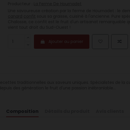
Producteur :
La Ferme De Hournadet
Une savoureuse création par la ferme de Hournadet : le de
canard
confit
sous sa graisse, cuisiné à l'ancienne. Pure spéc
Chalosse, ce confit est le fruit d'un artisanat remarquable 
vient tout droit du Sud-Ouest !
Ajouter au panier
 recettes traditionnelles aux saveurs uniques. Spécialistes de la 
puis des génération le fruit d'une passion inébranlable...
Composition
Détails du produit
Avis clients