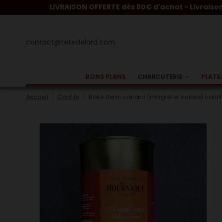
LIVRAISON OFFERTE dès 80€ d'achat - Livraison 24H FRES
contact@tetedelard.com
BONS PLANS
CHARCUTERIE
PLATE
Accueil
Confits
Boite demi canard (magret et cuisse) confi