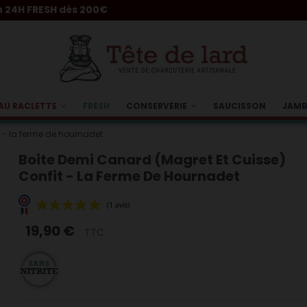
H dès 200€
AU RACLETTE
FRESH
CONSERVERIE
SAUCISSON
JAM
t - la ferme de hournadet
Boite Demi Canard (magret Et Cuisse)
Confit - La Ferme De Hournadet
19,90 €
TTC
(1 avis)