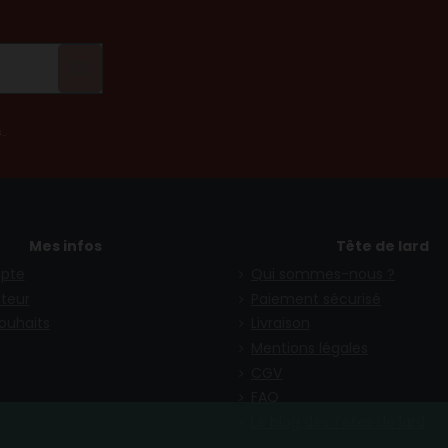
!
..
Mes infos
Tête de lard
pte
Qui sommes-nous ?
teur
Paiement sécurisé
souhaits
Livraison
Mentions légales
CGV
FAQ
Le blog des Têtes de lard