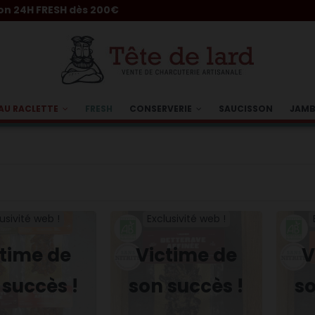
ESH dès 200€
AU RACLETTE
FRESH
CONSERVERIE
SAUCISSON
JAM
usivité web !
Exclusivité web !
ctime de
Victime de
V
 succès !
son succès !
so