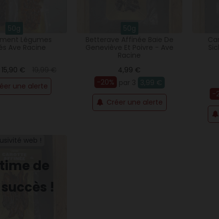
50g
50g
timent Légumes
Betterave Affinée Baie De
Car
nés Ave Racine
Geneviève Et Poivre - Ave
Si
Racine
15,90 €
19,99 €
4,99 €
-20%
par 3
3,99 €
éer une alerte
-
Créer une alerte
usivité web !
ctime de
 succès !