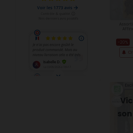
Assor
Affi
-20%
Cr
Excl
Vi
son