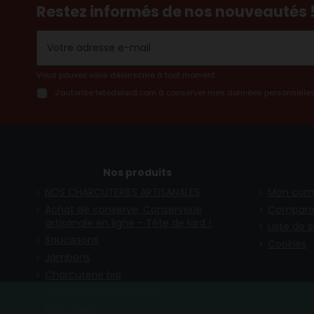
Restez informés de nos nouveautés 
Vous pouvez vous désinscrire à tout moment.
J’autorise tetedelard.com à conserver mes données personnelles
Nos produits
NOS CHARCUTERIES ARTISANALES
Mon com
Achat de conserve, Conserverie
Compara
artisanale en ligne - Tête de lard !
Liste de 
Saucissons
Cookies
Jambons
Charcuterie bio
Charcuterie sans nitrite
Bons plans