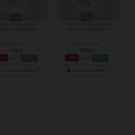
50g
50g
otte Affinée Spicy
Carotte Affinée Paprika
chuan - Ave Racine
Fumé - Ave Racine
4,99 €
4,99 €
20%
-20%
par 3
3,99 €
par 3
3,99 €
Créer une alerte
Créer une alerte