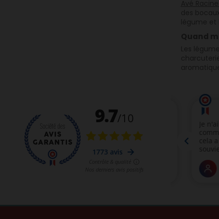
Avé Racine
des bocaux 
légume et l
Quand ma
Les légume
charcuterie
aromatique 