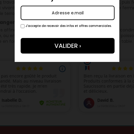
s
travaille des légumes
bio
de saison, cultivés localement, puis f
vivants, croquants, riches en saveurs et en bienfaits. Une fermen
e terroir provençal.
nger ces Légumes Affinés ?
J'accepte de recevoir des infos et offres commerciales.
s affinés trouvent parfaitement leur place à l’apéritif, en con
, ou en touche fraîche et acidulée aux côtés de viandes, poisson
en font des alliés de choix pour sublimer vos accords de table.
(1 avis)