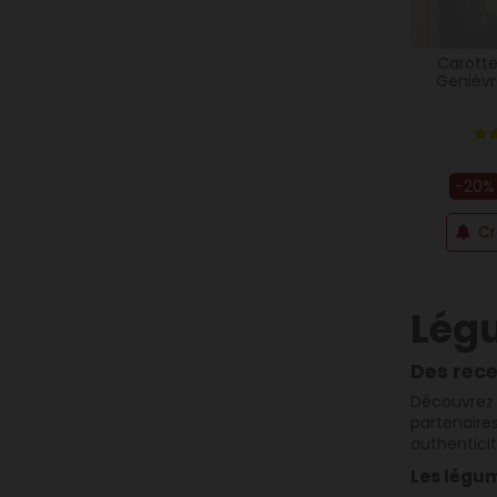
Carotte
Genièvr
-20%
Cr
Lég
Des rece
Découvrez n
partenaire
authenticit
Les légu