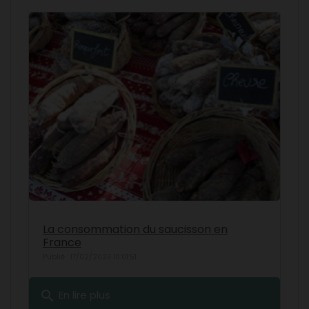
La consommation du saucisson en
France
Publié : 17/02/2023 10:01:51
search
En lire plus