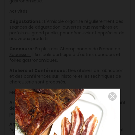
gastronomique.
Activités
Dégustations
: L'Amicale organise régulièrement des
séances de dégustation, ouvertes aux membres et
parfois au grand public, pour découvrir et apprécier de
nouveaux produits.
Concours
: En plus des Championnats de France de
Saucisson
, l'Amicale participe à d'autres concours et
foires gastronomiques.
Ateliers et Conférences
: Des ateliers de fabrication
et des conférences sur l'histoire et les techniques de
charcuterie sont proposés.
Membres
Artisans Charcutiers
: La majorité des membres sont
des professionnels de la charcuterie, des artisans
passionnés par leur métier.
Amateurs de Saucisson
: L'association accueille
également des amateurs de saucisson qui souhaitent