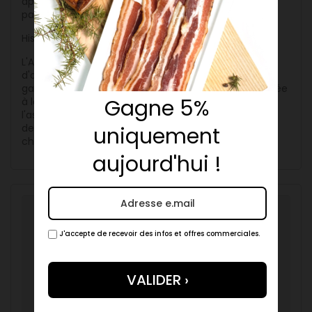
approfondir leurs connaissances et partager leur
passion.
Histoire et Création
L'Amicale du Sauciflard a été fondée par un groupe
d'artisans charcutiers et de passionnés de
gastronomie désireux de créer une plateforme dédiée
Gagne 5%
à la valorisation du saucisson. Depuis sa création,
l'association a grandi en notoriété et en influence,
devenant un acteur clé dans le monde de la
uniquement
charcuterie française.
aujourd'hui !
Produits associés
J'accepte de recevoir des infos et offres commerciales.