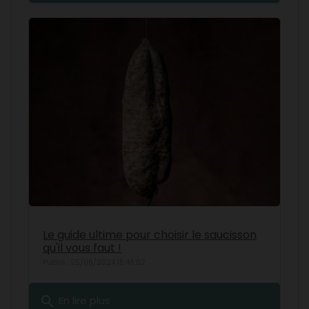
Le guide ultime pour choisir le saucisson
qu'il vous faut !
Publié : 25/06/2024 15:46:02
search
En lire plus