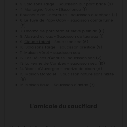
3. Salaisons Targe - Saucisson pur porc bridé (3)
4. Montagne Noire - L'Excellence (1)
Boucherie de Chevreuse - saucisson aux cèpes (J)
6. Le Tuyé de Papy Gaby - saucisson comté fumé
(E)
7. Chorizo de porc fermier élevé plein air (H)
8. Alazard et roux - Saucisson de taureau (I)
9.
Claude Lafont
- Saucisson sec (6)
10. Salaisons Targe - saucisson prestige (9)
11. Maison Vérot - saucisson sec
12. Les Délices d'Anduze- saucisson sec (2)
13. La Ferme de Cambes - saucisson sec (10)
14.Bisons d'Auvergne - chorizo de bison (A)
15. Maison Montalet - Saucisson nature sans nitrite
(5)
16. Maison Baud - Saucisson d'antan (7)
L'amicale du sauciflard