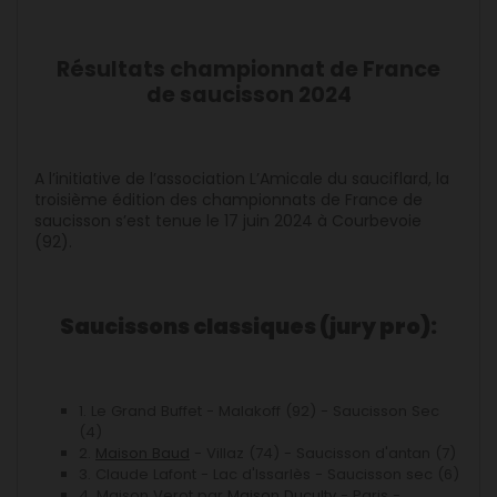
Résultats championnat de France
de saucisson 2024
A l’initiative de l’association L’Amicale du sauciflard, la
troisième édition des championnats de France de
saucisson s’est tenue le 17 juin 2024 à Courbevoie
(92).
Saucissons classiques (jury pro):
1. Le Grand Buffet - Malakoff (92) - Saucisson Sec
(4)
2.
Maison Baud
- Villaz (74) - Saucisson d'antan (7)
3. Claude Lafont - Lac d'Issarlès - Saucisson sec (6)
4. Maison Verot par
Maison Duculty
- Paris -