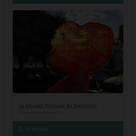
Le Mondial Rabelais du Saucisson
Publié : 19/04/2023 10:04:15
search
En lire plus