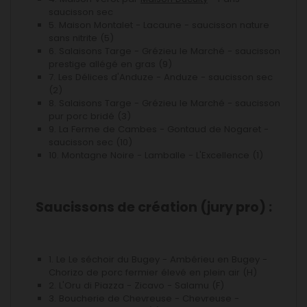
saucisson sec
5. Maison Montalet - Lacaune - saucisson nature
sans nitrite (5)
6. Salaisons Targe - Grézieu le Marché - saucisson
prestige allégé en gras (9)
7. Les Délices d'Anduze - Anduze - saucisson sec
(2)
8. Salaisons Targe - Grézieu le Marché - saucisson
pur porc bridé (3)
9. La Ferme de Cambes - Gontaud de Nogaret -
saucisson sec (10)
10. Montagne Noire - Lamballe - L'Excellence (1)
Saucissons de création (jury pro) :
1. Le Le séchoir du Bugey - Ambérieu en Bugey -
Chorizo de porc fermier élevé en plein air (H)
2. L'Oru di Piazza - Zicavo - Salamu (F)
3. Boucherie de Chevreuse - Chevreuse -