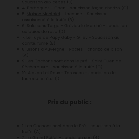
Saucisson aux cèpes (J)
4. Barbaques - Caen - saucisson façon chorizo (G)
5.
Maison Montalet
- Lacaune - Saucisson
assaisonné à la truffe (B)
6. Salaisons Targe - Grézieu le Marché - saucisson
au baies de rose (D)
7. Le Tuyé de Papy Gaby - Gilley - Saucisson au
comté, fumé (E)
8. Bisons d'Auvergne - Rocles - chorizo de bison
(A)
9. Les Cochons sont dans le pré - Saint Ouen de
Sécherouvre - saucisson à la truffe (C)
10. Alazard et Roux - Tarascon - saucisson de
taureau en étui (I)
Prix du public :
1. Les Cochons sont dans le Pré - saucisson à la
truffe (C)
2. Le Grand Buffet - saucisson sec (4)