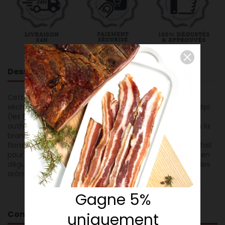
Description
Cette version de la Bizôle combine le savoir-faire de
séchage maison avec une touche aromatique de génépi
(les bourgeons de génépi), signature d’un terroir alpin
authentique. Le filet mignon, après salage et fumage à la
branche de genièvre, révèle des notes herbacées et
florales tout en conservant une texture moelleuse. Parfait
pour les amateurs de charcuterie raffinée et originale, en
dégustation lente pour apprécier toute la complexité des
arômes.
Gagne 5%
Composition
uniquement