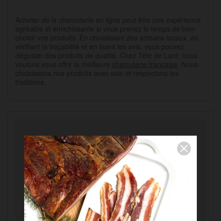
Acheter de la charcuterie en ligne peut être une expérience
agréable et enrichissante si vous prenez le temps de bien
choisir vos produits. En choisissant des artisans locaux, en
vérifiant la traçabilité et en lisant les avis, vous pouvez
déguster des produits de qualité. Chez Tête de Lard, nous
voulons vous offrir la meilleure
charcuterie française
. Nous
choisissons nos produits avec soin et respectons les
traditions.
Produits associés