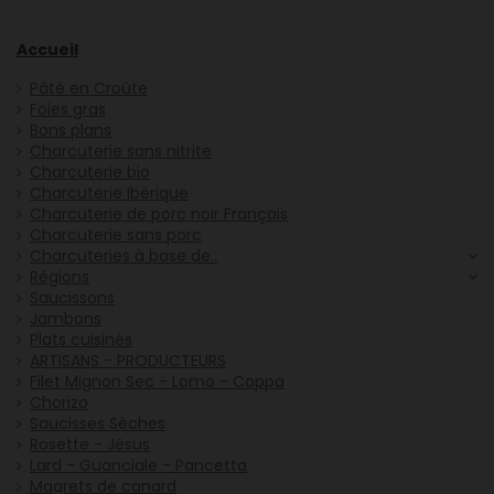
Accueil
Pâté en Croûte
Foies gras
Bons plans
Charcuterie sans nitrite
Charcuterie bio
Charcuterie Ibérique
Charcuterie de porc noir Français
Charcuterie sans porc
Charcuteries à base de..
Régions
Saucissons
Jambons
Plats cuisinés
ARTISANS - PRODUCTEURS
Filet Mignon Sec - Lomo - Coppa
Chorizo
Saucisses Sèches
Rosette - Jésus
Lard - Guanciale - Pancetta
Magrets de canard