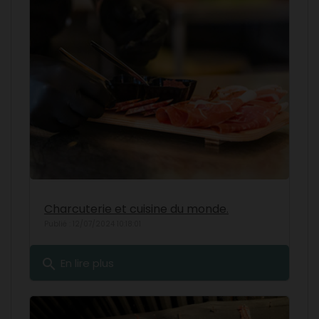
Charcuterie et cuisine du monde.
Publié : 12/07/2024 10:18:01
search
En lire plus