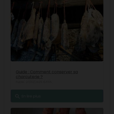
Guide : Comment conserver sa
charcuterie ?
Publié : 27/02/2025 15:11:55
search
En lire plus