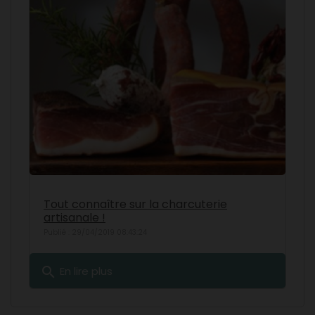
Tout connaître sur la charcuterie
artisanale !
Publié : 29/04/2019 08:43:24
search
En lire plus