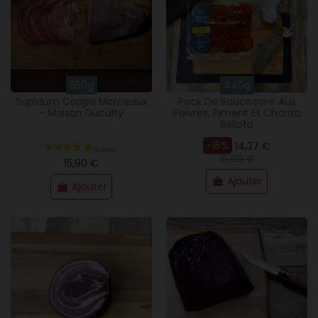
350g
440g
Sapidum Coppa Morceaux
Pack De Saucissons Aux
- Maison Duculty
Poivres, Piment Et Chorizo
Bellota
-15%
14,37 €
(3 avis)
16,90 €
15,90 €
Ajouter
Ajouter