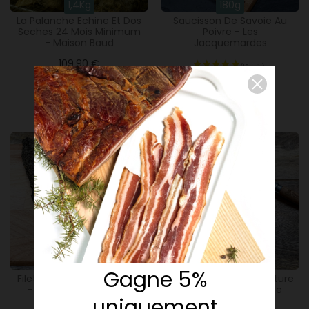
1,4Kg
180g
La Palanche Echine Et Dos
Saucisson De Savoie Au
Seches 24 Mois Minimum
Poivre - Les
- Maison Baud
Jacquemardes
109,90 €
5,50 €
Ajouter
Ajouter
360g
380g
Gagne 5%
Filet De Porc Séché Poivre
Filet De Porc Séché Nature
- Charcut' Savoyarde
- Charcut' Savoyarde
uniquement