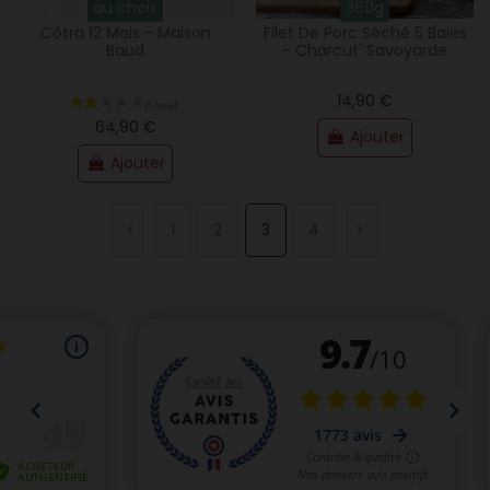
au choix
360g
Côtra 12 Mois - Maison
Filet De Porc Séché 5 Baies
Baud
- Charcut' Savoyarde
14,90 €
64,90 €
Ajouter
Ajouter
1
2
3
4
(3 avis)