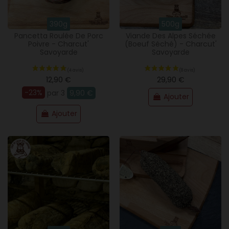
390g
500g
Pancetta Roulée De Porc
Viande Des Alpes Séchée
Poivre - Charcut'
(boeuf Séché) - Charcut'
Savoyarde
Savoyarde
12,90 €
29,90 €
-23%
par 3
9,90 €
Ajouter
Ajouter
(10 avis)