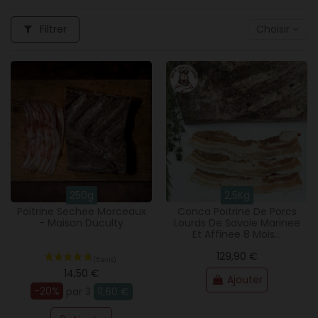
Filtrer
Choisir
250g
2,5Kg
Poitrine Sechee Morceaux
Conca Poitrine De Porcs
- Maison Duculty
Lourds De Savoie Marinee
Et Affinee 8 Mois...
129,90 €
14,50 €
Ajouter
-20%
par 3
11,60 €