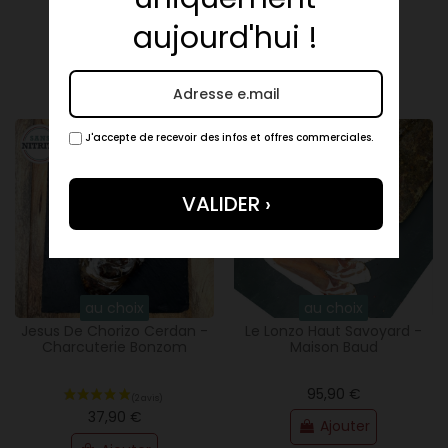
aujourd'hui !
14,90 €
14,90 €
Ajouter
Ajouter
J'accepte de recevoir des infos et offres commerciales.
(6 avis)
au choix
au choix
Jesus De Chorizo Cerdan -
Le Lonzo Haut Savoyard -
Charcuterie Bonzom
Maison Baud
95,90 €
37,90 €
Ajouter