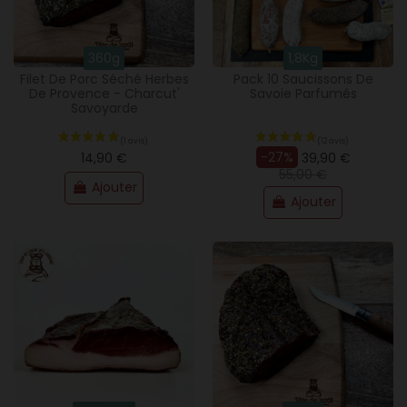
360g
1,8Kg
Filet De Porc Séché Herbes
Pack 10 Saucissons De
De Provence - Charcut'
Savoie Parfumés
Savoyarde
-27%
14,90 €
39,90 €
55,00 €
Ajouter
Ajouter