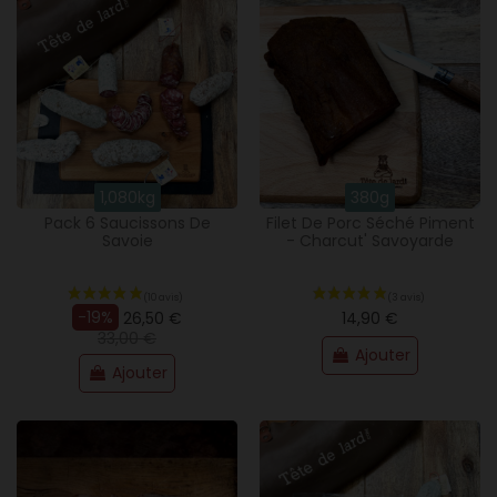
1,080kg
380g
Pack 6 Saucissons De
Filet De Porc Séché Piment
Savoie
- Charcut' Savoyarde
-19%
26,50 €
14,90 €
33,00 €
Ajouter
Ajouter