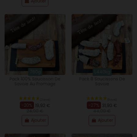
Ajouter
760g
1,440kg
Pack 100% Saucisson De
Pack 8 Saucissons De
Savoie Au Fromage
Savoie
-20%
-27%
19,92 €
31,90 €
24,90 €
44,00 €
Ajouter
Ajouter
(5 avis)