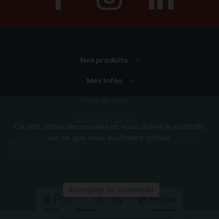
Nos produits
Mes infos
Tête de lard
Nous contacter
Ce site utilise des cookies et vous donne le contrôle
sur ce que vous souhaitez activer
Marchand approuvé par la Société des Avis Garantis,
cliquez ici pour vérifier
.
Accepter et continuer