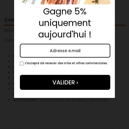
Gagne 5%
Composition
uniquement
Détails du produit
aujourd'hui !
Avis clients
Filet De Porc
Echalotes
J'accepte de recevoir des infos et offres commerciales.
Sel
Epices
Dextrose
Saccharose
Conservateurs : Nitrate De Potassium, Nitrite De
Sodium
Antioxydant : Érythorbate De Sodium, Ferments