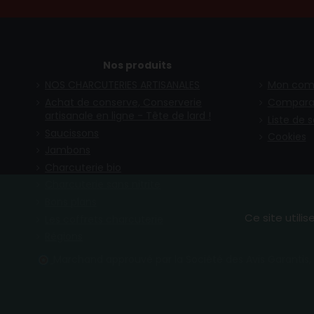
Nos produits
NOS CHARCUTERIES ARTISANALES
Mon com
Achat de conserve, Conserverie
Compara
artisanale en ligne - Tête de lard !
Liste de 
Saucissons
Cookies
Jambons
Charcuterie bio
Charcuterie sans nitrite
Bons plans
Ce site utili
Les coffrets charcuterie
Régions
Marchand approuvé par la Société des Avis Garantis,