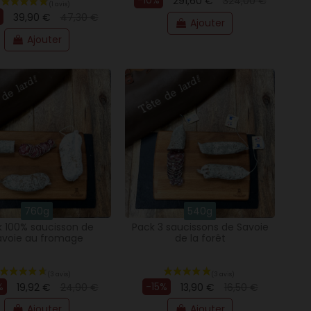
-10%
291,60 €
324,00 €
39,90 €
47,30 €
Ajouter
Ajouter
760g
540g
k 100% saucisson de
Pack 3 saucissons de Savoie
avoie au fromage
de la forêt
%
-15%
19,92 €
24,90 €
13,90 €
16,50 €
Ajouter
Ajouter