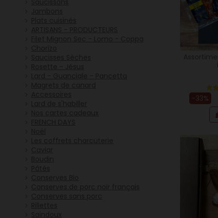
Saucissons
Jambons
Plats cuisinés
ARTISANS - PRODUCTEURS
Filet Mignon Sec - Lomo - Coppa
Chorizo
Assortime
Saucisses Sèches
Rosette - Jésus
Lard - Guanciale - Pancetta
Magrets de canard
Accessoires
-33%
Lard de s'habiller
Nos cartes cadeaux
FRENCH DAYS
Noël
Les coffrets charcuterie
Caviar
Boudin
Pâtés
Conserves Bio
Conserves de porc noir français
Conserves sans porc
Rillettes
Saindoux