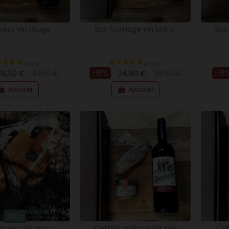
pero vin rouge
Box fromage vin blanc
Box
(19 avis)
-16%
-15
19,50 €
23,50 €
24,90 €
29,90 €
Ajouter
Ajouter
250g
zo sec de porc
Coffret apéro petit prix
Cof