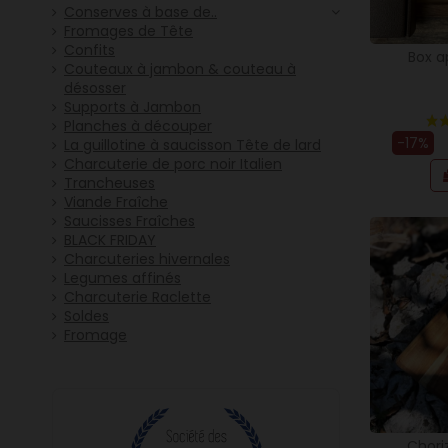
Conserves à base de..
Fromages de Tête
Confits
Box a
Couteaux à jambon & couteau à
désosser
Supports à Jambon
Planches à découper
-17%
La guillotine à saucisson Tête de lard
Charcuterie de porc noir Italien
Trancheuses
Viande Fraîche
Saucisses Fraîches
BLACK FRIDAY
Charcuteries hivernales
Legumes affinés
Charcuterie Raclette
Soldes
Fromage
Chori