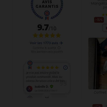
Mangalit
pi
-15%
Coffre