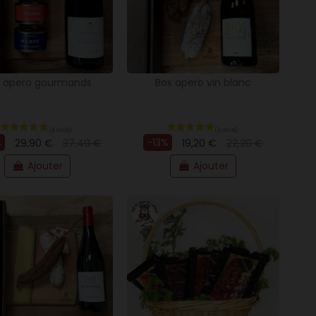
 apero gourmands
Box apero vin blanc
%
-13%
29,90 €
37,40 €
19,20 €
22,20 €
Ajouter
Ajouter