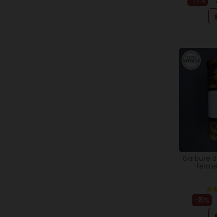
-17%
Garbure d
ferme
-15%