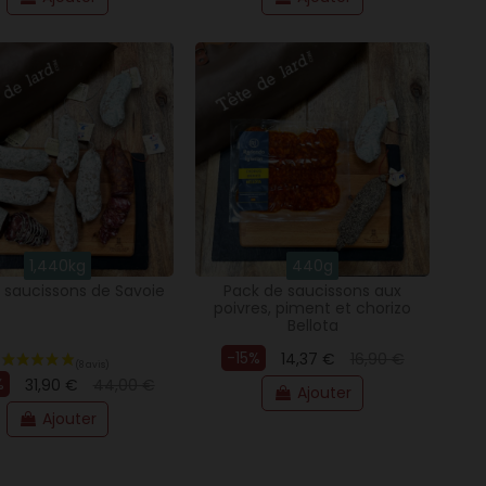
1,440kg
440g
 saucissons de Savoie
Pack de saucissons aux
poivres, piment et chorizo
Bellota
-15%
14,37 €
16,90 €
%
31,90 €
44,00 €
Ajouter
Ajouter