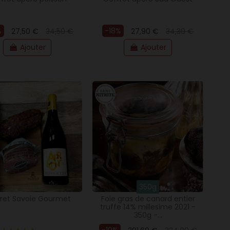
%
-18%
27,50 €
34,50 €
27,90 €
34,30 €
Ajouter
Ajouter
(3 avis)
350g
ret Savoie Gourmet
Foie gras de canard entier
truffe 14% millesime 2021 -
350g -...