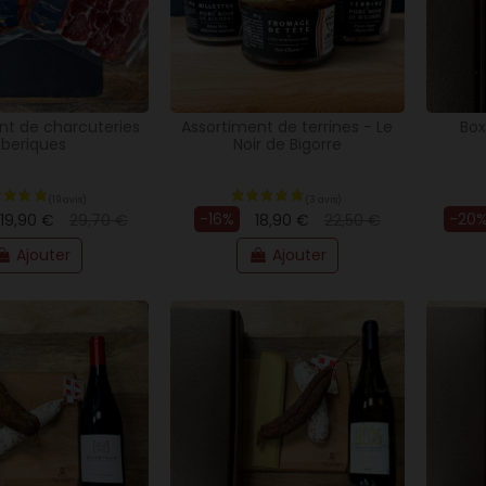
nt de charcuteries
Assortiment de terrines - Le
Box
iberiques
Noir de Bigorre
-16%
-20
19,90 €
29,70 €
18,90 €
22,50 €
Ajouter
Ajouter