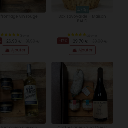
470g
 fromage vin rouge
Box savoyarde - Maison
BAUD
(3 avis)
%
-12%
26,90 €
31,90 €
29,70 €
33,80 €
Ajouter
Ajouter
fret apéro poisson
Coffret apéro Sud Ouest