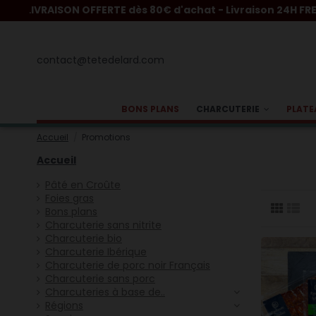
E dès 80€ d'achat - Livraison 24H FRESH dès 200€
contact@tetedelard.com
BONS PLANS
CHARCUTERIE
PLATE
Accueil
Promotions
Accueil
Pâté en Croûte
Foies gras
Bons plans
Charcuterie sans nitrite
Charcuterie bio
Charcuterie Ibérique
Charcuterie de porc noir Français
Charcuterie sans porc
Charcuteries à base de..
Régions