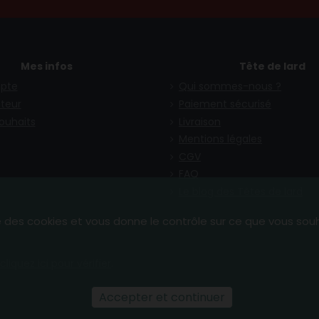
Mes infos
Tête de lard
pte
Qui sommes-nous ?
teur
Paiement sécurisé
souhaits
Livraison
Mentions légales
CGV
FAQ
Le blog des Têtes de lard
se des cookies et vous donne le contrôle sur ce que vous sou
cliquez ici pour vérifier
.
Accepter et continuer