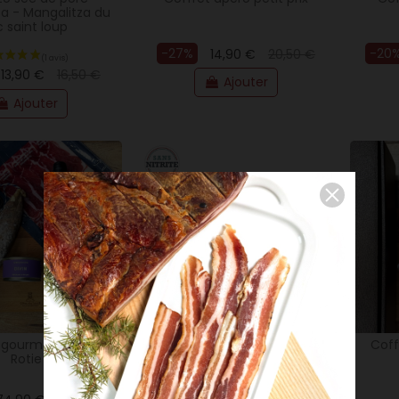
za - Mangalitza du
c saint loup
-27%
-20
14,90 €
20,50 €
13,90 €
16,50 €
Ajouter
Ajouter
(5 avis)
5,5Kg
t gourmand Côte
Coffret jambon serrano gran
Coff
Rotie
reserva affinage 18 mois os
et patte...