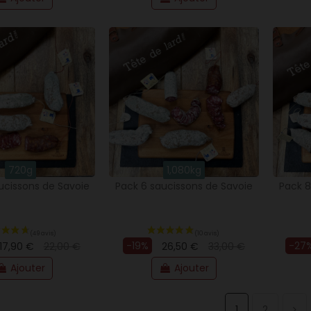
(1 avis)
720g
1,080kg
ucissons de Savoie
Pack 6 saucissons de Savoie
Pack 8
-19%
-27
17,90 €
22,00 €
26,50 €
33,00 €
Ajouter
Ajouter
1
2