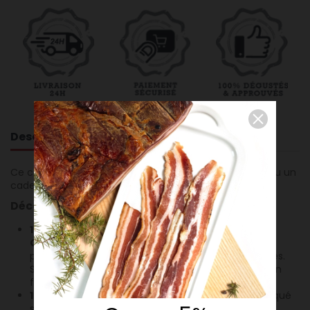
Description
Ce coffret gourmand, idéal pour un apéritif convivial ou un
cadeau raffiné.
Découvrir sa composition :
1 bouteille de Bourgogne Pinot Noir 2023 –
Carillon des Moines
: Un vin rouge fruité et léger,
parfait pour accompagner charcuterie et fromages.
Ses arômes de fruits rouges et ses tanins soyeux en
font un incontournable des apéritifs gourmands.
1 Saucisson sec de Savoie –
Maison Baud
: Fabriqué
selon des méthodes traditionnelles, ce saucisson