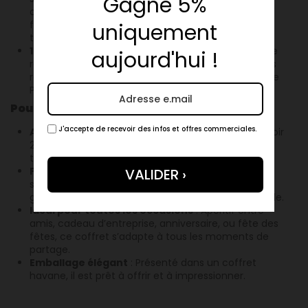
Gagne 5%
offre une saveur authentique et une texture
fondante, idéale pour les amateurs de produits du
uniquement
terroir.
1 Terrine campagnarde –
Maison Patignac
: Une
aujourd'hui !
recette artisanale, riche en saveurs, qui rappelle les
repas de campagne et se marie à merveille avec le
Pinot Noir.
Pourquoi choisir ce coffret ?
J'accepte de recevoir des infos et offres commerciales.
Accord mets-vins parfait
: Le Bourgogne Pinot Noir
2023, léger et fruité, sublime la charcuterie et la
terrine, pour une dégustation harmonieuse.
Produits 100% artisanaux
: Chaque élément est
sélectionné pour sa qualité et son authenticité,
garantissant une expérience gourmande inoubliable.
Idéal pour toutes les occasions
: Apéritif entre
amis, cadeau d’entreprise, anniversaire, ou fête des
fêtes, ce coffret s’adapte à tous les moments de
partage.
Emballage élégant
: Présenté dans un coffret
havane, il est prêt à offrir et à impressionner.