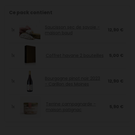
Ce pack contient
Saucisson sec de savoie -
1x
12,90 €
maison baud
1x
Coffret havane 2 bouteilles
5,00 €
Bourgogne pinot noir 2023
1x
12,90 €
- Carillon des Moines
Terrine campagnarde -
1x
5,90 €
maison patignac