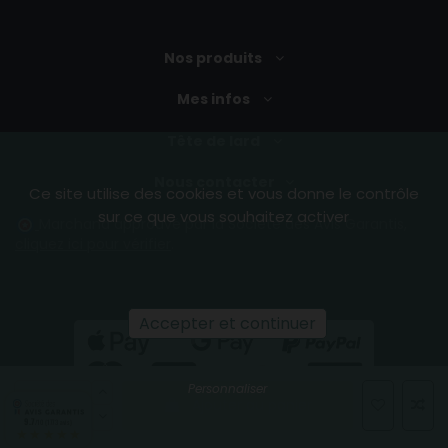
Nos produits
Mes infos
Tête de lard
Nous contacter
Ce site utilise des cookies et vous donne le contrôle
sur ce que vous souhaitez activer
Marchand approuvé par la Société des Avis Garantis,
cliquez ici pour vérifier
.
Accepter et continuer
Personnaliser
Ajouter au panier
Cochonnaille & cie
9.7
/10 (1773 avis)
★★★★★