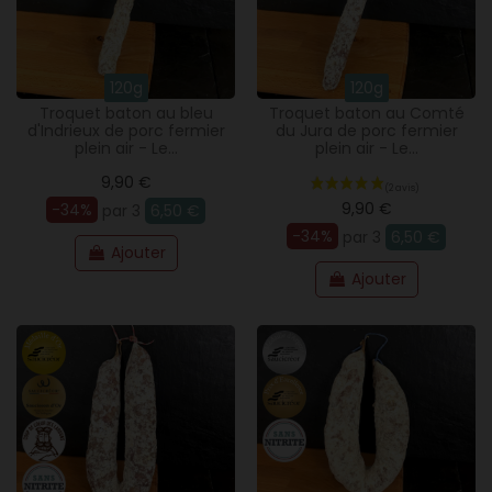
120g
120g
Troquet baton au bleu
Troquet baton au Comté
d'Indrieux de porc fermier
du Jura de porc fermier
plein air - Le...
plein air - Le...
9,90 €
9,90 €
-34%
par 3
6,50 €
-34%
par 3
6,50 €
Ajouter
Ajouter