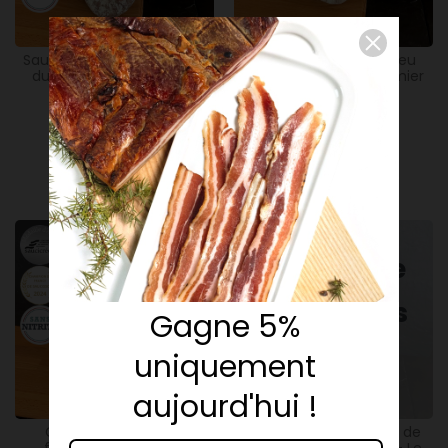
350g
350g
Saucisse sèche au Comté
Saucisse sèche au bleu
du Jura de porc fermier
d'Indrieux de porc fermier
plein air - Le...
plein air - Le...
17,90 €
17,90 €
Ajouter
Ajouter
Victime de
son succès
Gagne 5%
!
uniquement
aujourd'hui !
350g
120g
Chorizo sec de porc
Troquet baton nature de