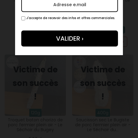
fermier plein air - Le
porc fermier plein air - Le
Séchoir du Bugey
Séchoir du Bugey
16,90 €
J'accepte de recevoir des infos et offres commerciales.
9,90 €
Ajouter
-34%
par 3
6,50 €
Créer une alerte
Victime de
Victime de
son succès
son succès
!
!
120g
400g
Troquet baton chorizo de
Saucisson sec Le Bugiste
porc fermier plein air - Le
de porc fermier plein air -
Séchoir du Bugey
Le Séchoir du...