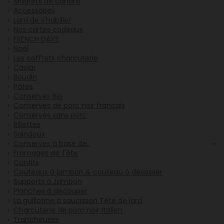
Magrets de canard
Accessoires
Lard de s'habiller
Nos cartes cadeaux
FRENCH DAYS
Noël
Les coffrets charcuterie
Caviar
Boudin
Pâtés
Conserves Bio
Conserves de porc noir français
Conserves sans porc
Rillettes
Saindoux
Conserves à base de..
Fromages de Tête
Confits
Couteaux à jambon & couteau à désosser
Supports à Jambon
Planches à découper
La guillotine à saucisson Tête de lard
Charcuterie de porc noir Italien
Trancheuses