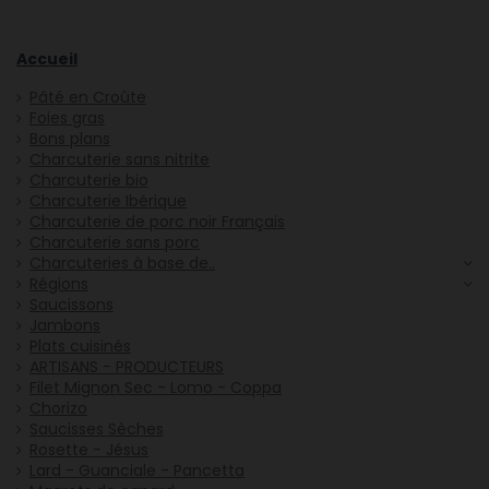
Accueil
Pâté en Croûte
Foies gras
Bons plans
Charcuterie sans nitrite
Charcuterie bio
Charcuterie Ibérique
Charcuterie de porc noir Français
Charcuterie sans porc
Charcuteries à base de..
Régions
Saucissons
Jambons
Plats cuisinés
ARTISANS - PRODUCTEURS
Filet Mignon Sec - Lomo - Coppa
Chorizo
Saucisses Sèches
Rosette - Jésus
Lard - Guanciale - Pancetta