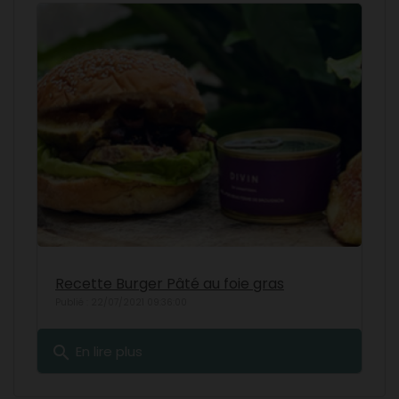
Recette Burger Pâté au foie gras
Publié : 22/07/2021 09:36:00
search
En lire plus