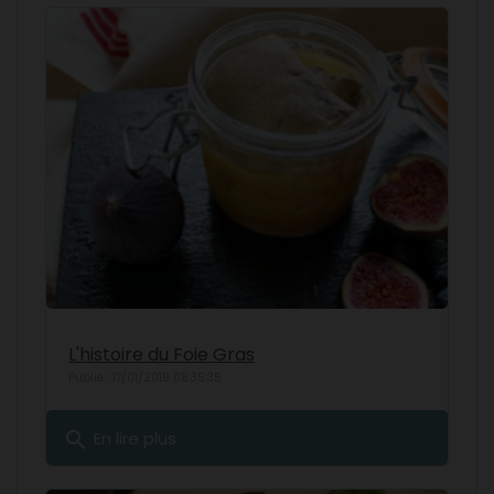
L'histoire du Foie Gras
Publié : 17/01/2019 08:35:35
search
En lire plus