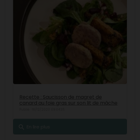
Recette : Saucisson de magret de
canard au foie gras sur son lit de mâche
Publié : 18/12/2020 09:04:35
search
En lire plus