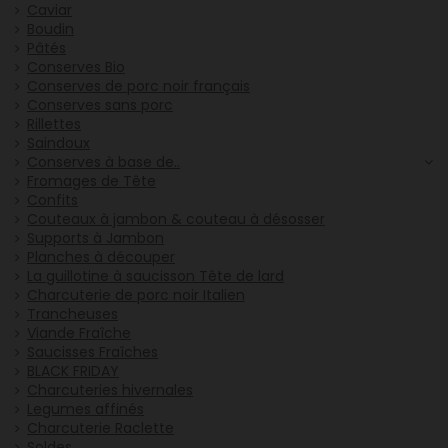
Caviar
Boudin
Pâtés
Conserves Bio
Conserves de porc noir français
Conserves sans porc
Rillettes
Saindoux
Conserves à base de..
Fromages de Tête
Confits
Couteaux à jambon & couteau à désosser
Supports à Jambon
Planches à découper
La guillotine à saucisson Tête de lard
Charcuterie de porc noir Italien
Trancheuses
Viande Fraîche
Saucisses Fraîches
BLACK FRIDAY
Charcuteries hivernales
Legumes affinés
Charcuterie Raclette
Soldes