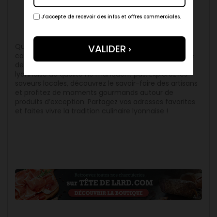
Conclusion
J'accepte de recevoir des infos et offres commerciales.
Que vous préfériez flâner aux Halles de Lyon ou
commander depuis le confort de chez vous via Tête
de lard, les options pour déguster une charcuterie
lyonnaise de qualité ne manquent pas. Explorez les
saveurs locales, découvrez le savoir-faire des artisans
et profitez de moments gourmands autour de
produits d’exception. Partagez vos adresses favorites
et faites vivre la tradition culinaire lyonnaise !