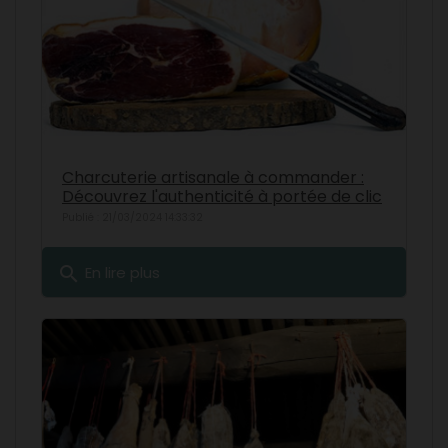
Charcuterie artisanale à commander :
Découvrez l'authenticité à portée de clic
Publié : 21/03/2024 14:33:32
search
En lire plus