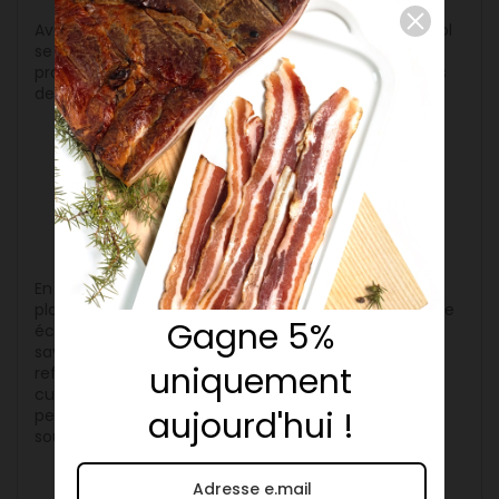
Avec plusieurs boutiques à Lyon, la Charcuterie Pignol
se démarque par ses recettes traditionnelles et ses
produits de grande qualité, idéaux pour les amateurs
de saveurs lyonnaises.
Pourquoi soutenir les artisans
locaux ?
En achetant chez des artisans locaux ou via des
plateformes comme Tête de lard, vous soutenez une
Gagne 5%
économie de proximité et aidez à préserver des
savoir-faire ancestraux. Chaque produit acheté
uniquement
reflète l’excellence et la richesse d’un patrimoine
culinaire unique. De plus, favoriser les circuits courts
aujourd'hui !
permet de réduire l’impact environnemental et de
soutenir directement les producteurs de la région.