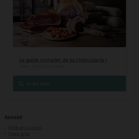
Le guide complet de la charcuterie !
Publié : 08/07/2024 13:55:04
search
En lire plus
Accueil
Pâté en Croûte
Foies gras