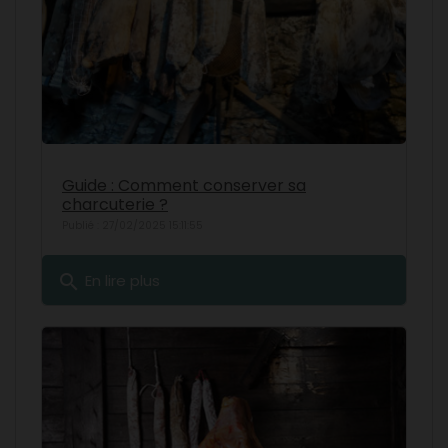
Guide : Comment conserver sa
charcuterie ?
Publié : 27/02/2025 15:11:55
search
En lire plus