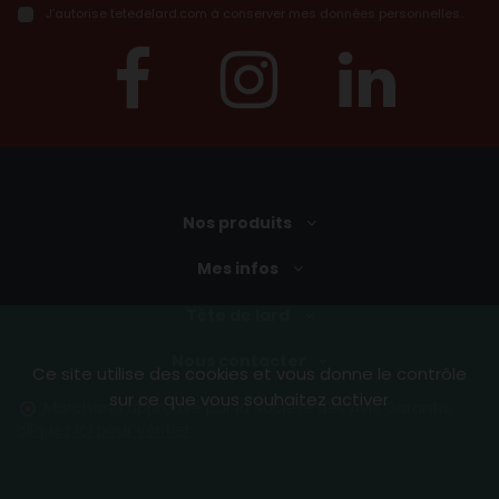
J’autorise tetedelard.com à conserver mes données personnelles..
Nos produits
Mes infos
Tête de lard
Nous contacter
Ce site utilise des cookies et vous donne le contrôle
sur ce que vous souhaitez activer
Marchand approuvé par la Société des Avis Garantis,
cliquez ici pour vérifier
.