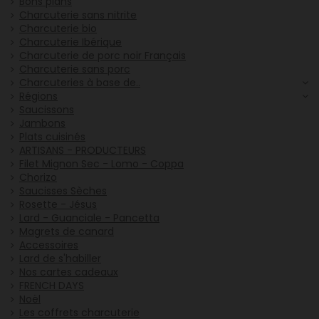
Bons plans
Charcuterie sans nitrite
Charcuterie bio
Charcuterie Ibérique
Charcuterie de porc noir Français
Charcuterie sans porc
Charcuteries à base de..
Régions
Saucissons
Jambons
Plats cuisinés
ARTISANS - PRODUCTEURS
Filet Mignon Sec - Lomo - Coppa
Chorizo
Saucisses Sèches
Rosette - Jésus
Lard - Guanciale - Pancetta
Magrets de canard
Accessoires
Lard de s'habiller
Nos cartes cadeaux
FRENCH DAYS
Noël
Les coffrets charcuterie