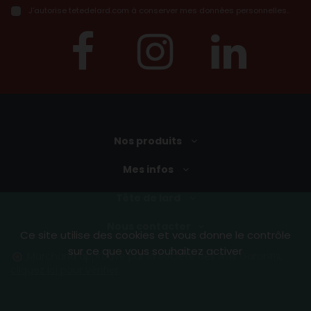
J’autorise tetedelard.com à conserver mes données personnelles..
Nos produits
Mes infos
Tête de lard
Nous contacter
Ce site utilise des cookies et vous donne le contrôle
sur ce que vous souhaitez activer
Marchand approuvé par la Société des Avis Garantis,
cliquez ici pour vérifier
.