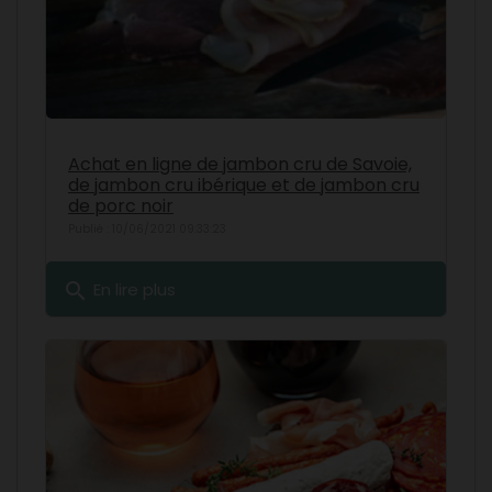
Achat en ligne de jambon cru de Savoie,
de jambon cru ibérique et de jambon cru
de porc noir
Publié : 10/06/2021 09:33:23
search
En lire plus