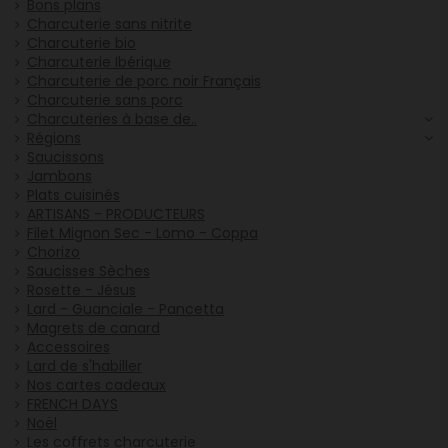
Bons plans
Charcuterie sans nitrite
Charcuterie bio
Charcuterie Ibérique
Charcuterie de porc noir Français
Charcuterie sans porc
Charcuteries à base de..
Régions
Saucissons
Jambons
Plats cuisinés
ARTISANS - PRODUCTEURS
Filet Mignon Sec - Lomo - Coppa
Chorizo
Saucisses Sèches
Rosette - Jésus
Lard - Guanciale - Pancetta
Magrets de canard
Accessoires
Lard de s'habiller
Nos cartes cadeaux
FRENCH DAYS
Noël
Les coffrets charcuterie