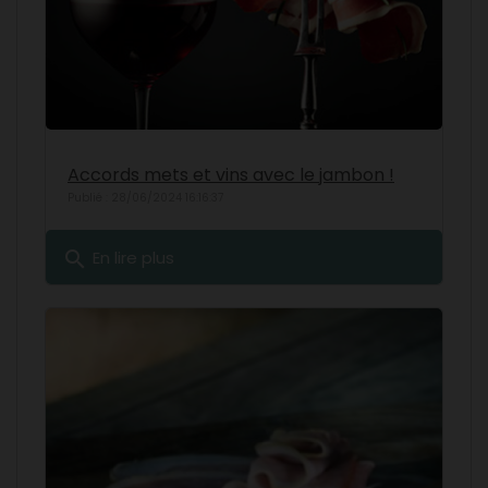
Accords mets et vins avec le jambon !
Publié : 28/06/2024 16:16:37
search
En lire plus