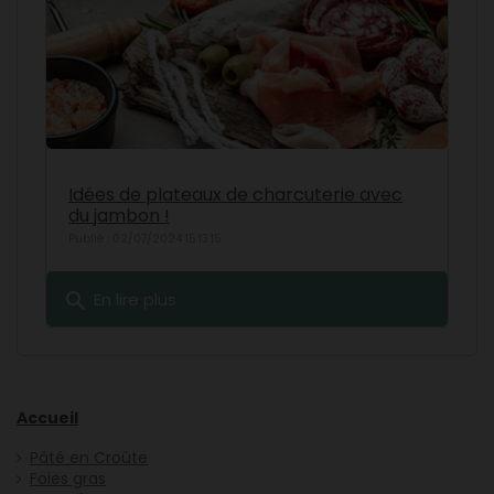
Idées de plateaux de charcuterie avec
du jambon !
Publié : 02/07/2024 15:13:15
search
En lire plus
Accueil
Pâté en Croûte
Foies gras