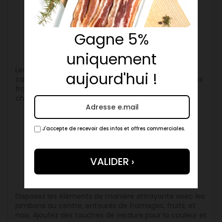
Quels sont les meilleurs fromages
à associer avec du jambon ?
Gagne 5%
uniquement
Les fromages crémeux comme le brie et le
aujourd'hui !
camembert, les fromages forts comme le bleu, et les
fromages vieillis comme le cheddar sont de bons
choix pour accompagner le jambon.
J'accepte de recevoir des infos et offres commerciales.
Comment présenter un plateau
de charcuterie de manière
esthétique ?
Disposez les éléments de manière attrayante avec les
jambons au centre, entourés de fromages, fruits, et
noix. Ajoutez des touches de verdure pour la couleur et