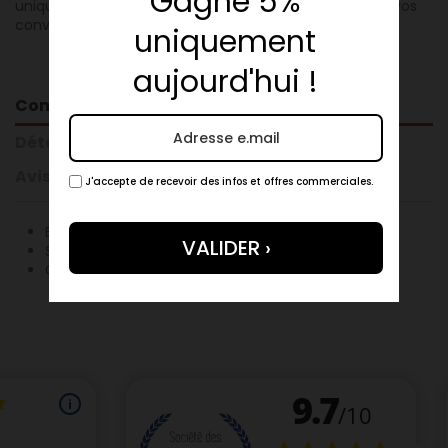
Gagne 5%
unique. Posée sur griffe, cette superbe pièce éblouira vos
convives à coup sûr !
uniquement
aujourd'hui !
Composition
Détails du produit
Avis clients
J'accepte de recevoir des infos et offres commerciales.
Epaule De Porc Ibérique
Sel
Conservateur E250 E252