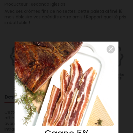
Producteur :
Redondo Iglesias
Avec ses arômes fins de noisettes, cette paleta affiné 18
mois éblouira vos apéritifs entre amis ! Rapport qualité prix
imbattable !
Description
Cette Paleta ibérique de la région de Salamanque est
affinée durant 18 mois en cave naturelle. Cette partie
avant du porc présente une graisse externe et
intramusculaire qui génère une saveur et un parfum