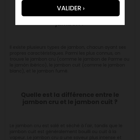
Quels sont les différents types de
jambon ?
Il existe plusieurs types de jambon, chacun ayant ses
propres caractéristiques. Parmi les plus connus, on
trouve le jambon cru (comme le jambon de Parme ou
le jamón ibérico), le jambon cuit (comme le jambon
blanc), et le jambon fumé.
Quelle est la différence entre le
jambon cru et le jambon cuit ?
Le jambon cru est salé et séché à l'air, tandis que le
jambon cuit est généralement bouilli ou cuit à la
vapeur. Le jambon cru a une saveur plus intense et