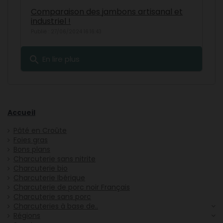
Comparaison des jambons artisanal et
industriel !
Publié : 27/06/2024 16:16:43
search
En lire plus
Accueil
Pâté en Croûte
Foies gras
Bons plans
Charcuterie sans nitrite
Charcuterie bio
Charcuterie Ibérique
Charcuterie de porc noir Français
Charcuterie sans porc
Charcuteries à base de..
Régions