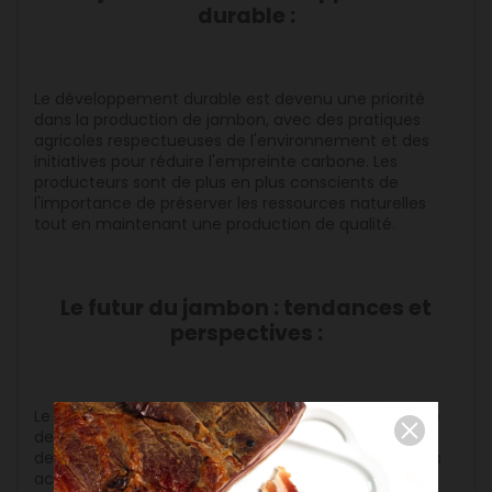
durable :
Le développement durable est devenu une priorité
dans la production de jambon, avec des pratiques
agricoles respectueuses de l'environnement et des
initiatives pour réduire l'empreinte carbone. Les
producteurs sont de plus en plus conscients de
l'importance de préserver les ressources naturelles
tout en maintenant une production de qualité.
Le futur du jambon : tendances et
perspectives :
Le futur du jambon s'annonce prometteur, avec une
demande croissante pour des produits de qualité et
des pratiques de production durables. Les tendances
actuelles incluent l'innovation dans les saveurs, la