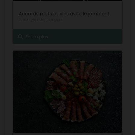
Accords mets et vins avec le jambon !
Publié : 28/06/2024 16:16:37
search
En lire plus