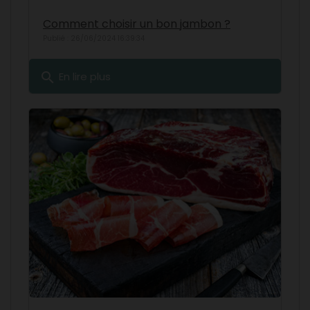
Comment choisir un bon jambon ?
Publié : 26/06/2024 16:39:34
search
En lire plus