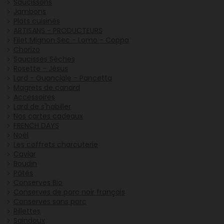
Saucissons
Jambons
Plats cuisinés
ARTISANS - PRODUCTEURS
Filet Mignon Sec - Lomo - Coppa
Chorizo
Saucisses Sèches
Rosette - Jésus
Lard - Guanciale - Pancetta
Magrets de canard
Accessoires
Lard de s'habiller
Nos cartes cadeaux
FRENCH DAYS
Noël
Les coffrets charcuterie
Caviar
Boudin
Pâtés
Conserves Bio
Conserves de porc noir français
Conserves sans porc
Rillettes
Saindoux