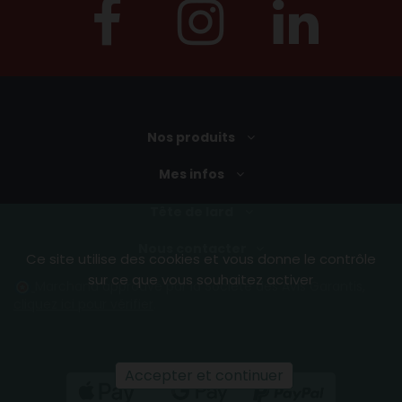
Nos produits
Mes infos
Tête de lard
Nous contacter
Ce site utilise des cookies et vous donne le contrôle
sur ce que vous souhaitez activer
Marchand approuvé par la Société des Avis Garantis,
cliquez ici pour vérifier
.
Accepter et continuer