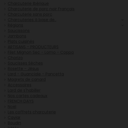
Charcuterie Ibérique
Charcuterie de porc noir Français
Charcuterie sans porc
Charcuteries à base de..
Régions
Saucissons
Jambons
Plats cuisinés
ARTISANS - PRODUCTEURS
Filet Mignon Sec - Lomo - Coppa
Chorizo
Saucisses Sèches
Rosette - Jésus
Lard - Guanciale - Pancetta
Magrets de canard
Accessoires
Lard de s'habiller
Nos cartes cadeaux
FRENCH DAYS
Noël
Les coffrets charcuterie
Caviar
Boudin