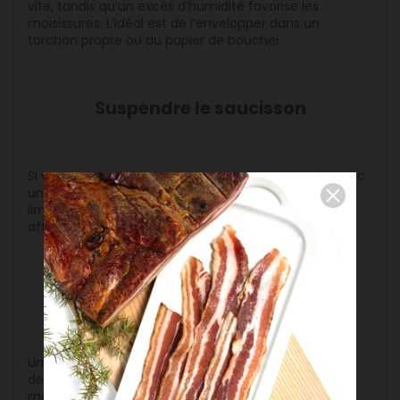
vite, tandis qu’un excès d’humidité favorise les
moisissures. L’idéal est de l’envelopper dans un
torchon propre ou du papier de boucher.
Suspendre le saucisson
Si vous avez plusieurs saucissons, suspendez-les avec
une ficelle dans un endroit sec et bien ventilé. Cela
limite le contact avec l’humidité et permet un
affinage plus homogène.
Vérifier régulièrement son état
Un coup d’œil rapide de temps en temps permet de
détecter rapidement toute apparition anormale de
moisissure et d’agir avant qu’elle ne s’installe.