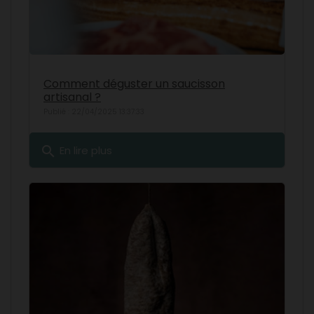
Comment déguster un saucisson
artisanal ?
Publié : 22/04/2025 13:37:33
search
En lire plus