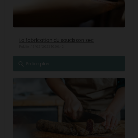
La fabrication du saucisson sec
Publié : 16/02/2023 10:00:42
search
En lire plus