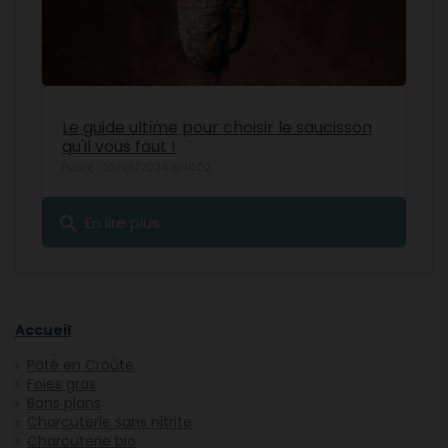
Le guide ultime pour choisir le saucisson
qu'il vous faut !
Publié : 25/06/2024 15:46:02
search
En lire plus
Accueil
Pâté en Croûte
Foies gras
Bons plans
Charcuterie sans nitrite
Charcuterie bio