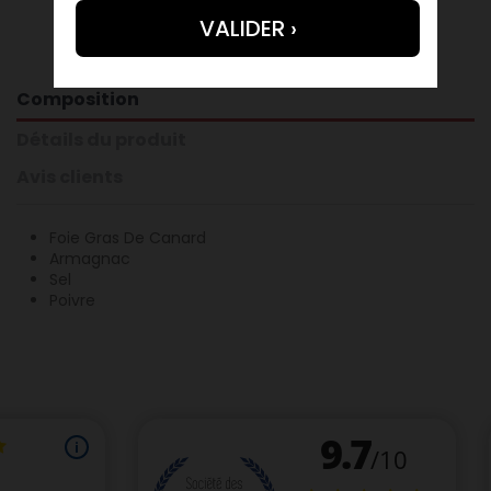
Composition
Détails du produit
Avis clients
Foie Gras De Canard
Armagnac
Sel
Poivre