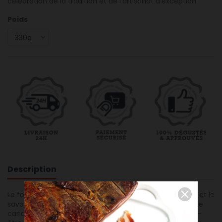
célébration de la tradition et de l'artisanat d'exception.
Poids
Description
Le foie gras entier de canard 2024 incarne l'excellence et le
savoir-faire unique de la Maison Duler. Réalisé à partir de
canards élevés en plein air dans le respect de leur bien-