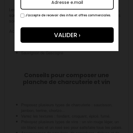
Les charcuteries du Sud-Ouest (jambon de Bayonne,
saucisson, foie gras) se marient avec des vins rouges
J'accepte de recevoir des infos et offres commerciales.
souples ou des blancs secs.
Accords :
Madiran
Gaillac
Sauvignon de Gascogne
Conseils pour composer une
planche de charcuterie et vin
Proposez plusieurs types de charcuterie : saucisson,
jambon, terrine, chorizo…
Variez les textures : fondant, croquant, épicé, fumé.
Prévoyez plusieurs types de vins : un vin rouge léger, un
vin blanc sec et un rosé sec pour satisfaire tous les palais.
Accompagnez de pain frais, de cornichons, d'olives et de