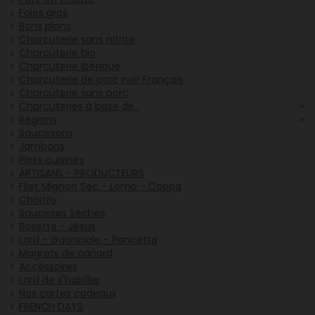
Foies gras
Bons plans
Charcuterie sans nitrite
Charcuterie bio
Charcuterie Ibérique
Charcuterie de porc noir Français
Charcuterie sans porc
Charcuteries à base de..
Régions
Saucissons
Jambons
Plats cuisinés
ARTISANS - PRODUCTEURS
Filet Mignon Sec - Lomo - Coppa
Chorizo
Saucisses Sèches
Rosette - Jésus
Lard - Guanciale - Pancetta
Magrets de canard
Accessoires
Lard de s'habiller
Nos cartes cadeaux
FRENCH DAYS