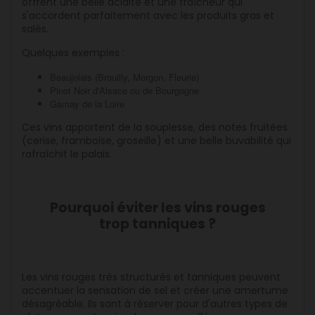
offrent une belle acidité et une fraîcheur qui
s'accordent parfaitement avec les produits gras et
salés.
Quelques exemples :
Beaujolais (Brouilly, Morgon, Fleurie)
Pinot Noir d'Alsace ou de Bourgogne
Gamay de la Loire
Ces vins apportent de la souplesse, des notes fruitées
(cerise, framboise, groseille) et une belle buvabilité qui
rafraîchit le palais.
Pourquoi éviter les vins rouges
trop tanniques ?
Les vins rouges très structurés et tanniques peuvent
accentuer la sensation de sel et créer une amertume
désagréable. Ils sont à réserver pour d'autres types de