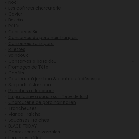
Noël
Les coffrets charcuterie
Caviar
Boudin
Pâtés
Conserves Bio
Conserves de porc noir français
Conserves sans porc
Rillettes
Saindoux
Conserves à base de..
Fromages de Tête
Confits
Couteaux à jambon & couteau à désosser
Supports à Jambon
Planches à découper
La guillotine à saucisson Tête de lard
Charcuterie de porc noir Italien
Trancheuses
Viande Fraîche
Saucisses Fraîches
BLACK FRIDAY
Charcuteries hivernales
Legumes affinés