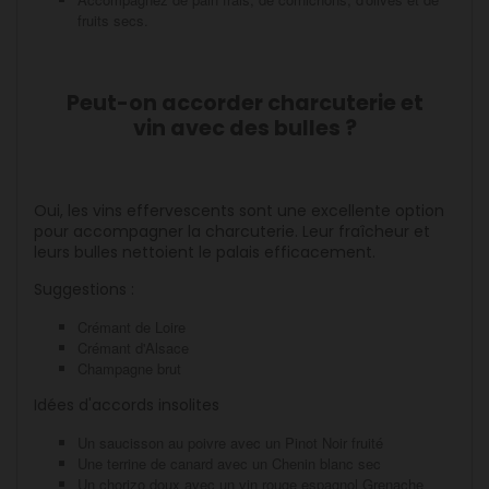
fruits secs.
Peut-on accorder charcuterie et
vin avec des bulles ?
Oui, les vins effervescents sont une excellente option
pour accompagner la charcuterie. Leur fraîcheur et
leurs bulles nettoient le palais efficacement.
Suggestions :
Crémant de Loire
Crémant d'Alsace
Champagne brut
Idées d'accords insolites
Un saucisson au poivre avec un Pinot Noir fruité
Une terrine de canard avec un Chenin blanc sec
Un chorizo doux avec un vin rouge espagnol Grenache