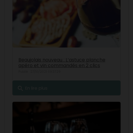
Beaujolais nouveau : L’astuce planche
apéro et vin commandés en 2 clics
Publié : 27/10/2021 09:37:29
search
En lire plus