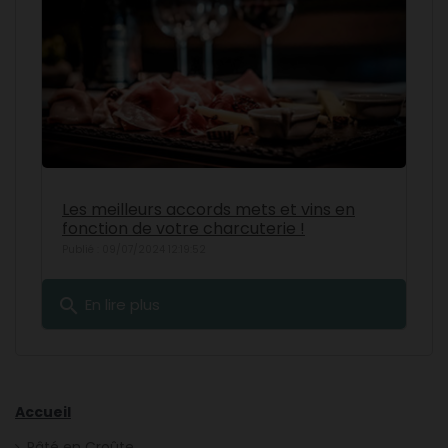
Les meilleurs accords mets et vins en
fonction de votre charcuterie !
Publié : 09/07/2024 12:19:52
search
En lire plus
Accueil
Pâté en Croûte