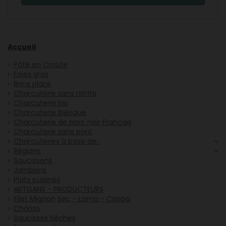
Accueil
Pâté en Croûte
Foies gras
Bons plans
Charcuterie sans nitrite
Charcuterie bio
Charcuterie Ibérique
Charcuterie de porc noir Français
Charcuterie sans porc
Charcuteries à base de..
Régions
Saucissons
Jambons
Plats cuisinés
ARTISANS - PRODUCTEURS
Filet Mignon Sec - Lomo - Coppa
Chorizo
Saucisses Sèches