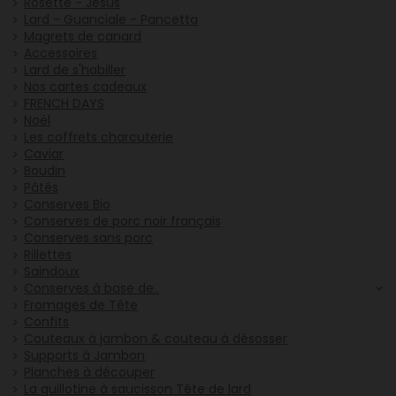
Rosette - Jésus
Lard - Guanciale - Pancetta
Magrets de canard
Accessoires
Lard de s'habiller
Nos cartes cadeaux
FRENCH DAYS
Noël
Les coffrets charcuterie
Caviar
Boudin
Pâtés
Conserves Bio
Conserves de porc noir français
Conserves sans porc
Rillettes
Saindoux
Conserves à base de..
Fromages de Tête
Confits
Couteaux à jambon & couteau à désosser
Supports à Jambon
Planches à découper
La guillotine à saucisson Tête de lard