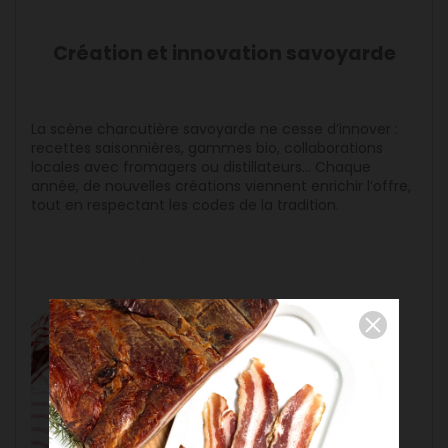
Création et innovation savoyarde
La scène charcutière savoyarde ne cesse d’innover :
recettes saisonnières, gammes bio, collaborations
locales avec fromagers ou distillateurs… Chaque
année, de nouvelles créations viennent enrichir l’offre,
tout en respectant les codes de la tradition.