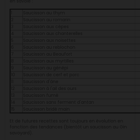
en savoie :
1
Saucisson au thym
2
Saucisson au romarin
3
Saucisson aux cèpes
4
Saucisson aux chanterelles
5
Saucisson aux noisettes
6
Saucisson au reblochon
7
Saucisson au Beaufort
8
Saucisson aux myrtilles
9
Saucisson au génépi
10
Saucisson de cerf et porc
11
Saucisson d'âne
12
Saucisson à l'ail des ours
13
Saucisson fumé
14
Saucisson sans ferment d'antan
15
Saucisson bridé main
Et de futures recettes sont toujours en évolution en
fonction des tendances (bientôt un saucisson au Gin
savoyard).