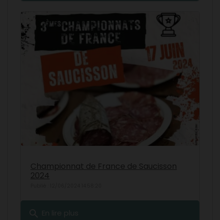
Championnat de France de Saucisson
2024
Publié : 12/06/2024 14:58:20
search
En lire plus