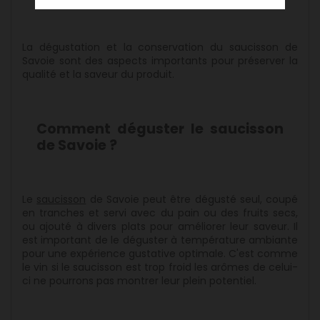
La dégustation et la conservation du saucisson de
Savoie sont des aspects importants pour préserver la
qualité et la saveur du produit.
Comment déguster le saucisson
de Savoie ?
Le
saucisson
de Savoie peut être dégusté seul, coupé
en tranches et servi avec du pain ou des fruits secs,
ou ajouté à divers plats pour améliorer leur saveur. Il
est important de le déguster à température ambiante
pour une expérience gustative optimale. C'est comme
le vin si le saucisson est trop froid les arômes de celui-
ci ne pourrons pas montrer leur plein potentiel.