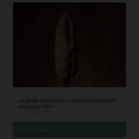
Le guide ultime pour choisir le saucisson
qu'il vous faut !
Publié : 25/06/2024 15:46:02
search
En lire plus