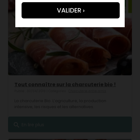
Tout connaître sur la charcuterie bio !
Publié : 30/04/2019 | Catégories :
Charcuterie entre amis
La charcuterie Bio. L’agriculture, la production
intensive, les risques et les alternatives.
search
En lire plus