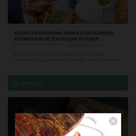
Achat de planches apéro charcuteries
artisanales et fromages en ligne
Publié : 28/05/2021 | Catégories :
Charcuterie entre amis
Découvrez une planche apéro de charcuterie
artisanale et gourmande à partager sans modération
!
search
En lire plus