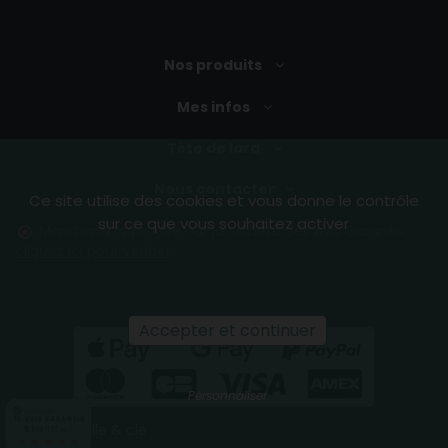
Nos produits
Mes infos
Tête de lard
Nous contacter
Ce site utilise des cookies et vous donne le contrôle
sur ce que vous souhaitez activer
Marchand approuvé par la Société des Avis Garantis,
cliquez ici pour vérifier
.
Accepter et continuer
Personnaliser
Cochonnaille & cie
9.7
/10 (1773 avis)
★★★★★