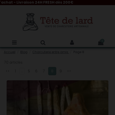
 Livraison 24H FRESH dès 200€
0
Accueil
Blog
Charcuterie entre amis
Page 8
70 articles
<<
1
...
5
6
7
8
9
>>