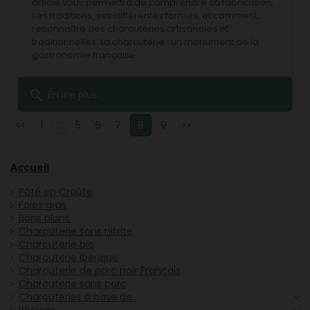
article vous permettra de comprendre sa fabrication,
ses traditions, ses différentes formes, et comment
reconnaître des charcuteries artisanales et
traditionnelles. La charcuterie : un monument de la
gastronomie française
search
En lire plus
<<
1
...
5
6
7
8
9
>>
Accueil
Pâté en Croûte
Foies gras
Bons plans
Charcuterie sans nitrite
Charcuterie bio
Charcuterie Ibérique
Charcuterie de porc noir Français
Charcuterie sans porc
Charcuteries à base de..