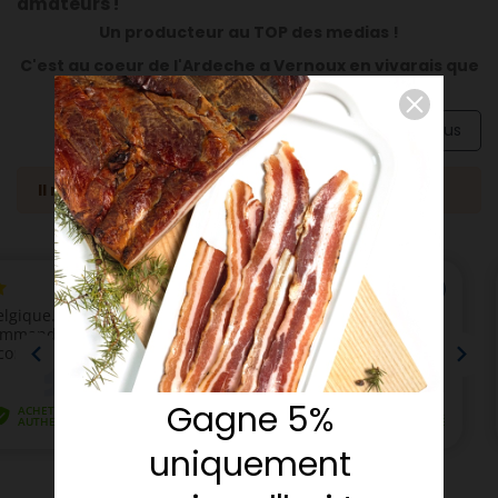
amateurs !
Un producteur au TOP des medias !
C'est au coeur de l'Ardeche a Vernoux en vivarais que
l'histoire Gueze est née.
voir plus
Il n'y a pas de produits.
Gagne 5%
uniquement