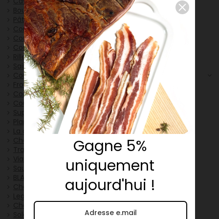
Caviar
Boudin
Pâtés
Conserves Bio
Conserves de porc noir français
Conserves sans porc
Rillettes
Saindoux
Conserves à base de..
Fromages de Tête
Confits
Couteaux à jambon & couteau à désosser
Supports à Jambon
Planches à découper
La guillotine à saucisson Tête de lard
Charcuterie de porc noir Italien
Gagne 5%
Trancheuses
Viande Fraîche
uniquement
Saucisses Fraîches
BLACK FRIDAY
aujourd'hui !
Charcuteries hivernales
Legumes affinés
Charcuterie Raclette
Soldes