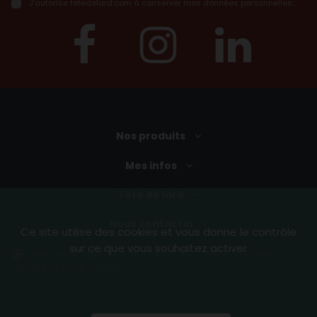
J’autorise tetedelard.com à conserver mes données personnelles..
Nos produits
Mes infos
Tête de lard
Nous contacter
Ce site utilise des cookies et vous donne le contrôle
sur ce que vous souhaitez activer
Marchand approuvé par la Société des Avis Garantis,
cliquez ici pour vérifier
.