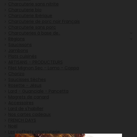
Charcuterie sans nitrite
Charcuterie bio
Charcuterie Ibérique
Charcuterie de porc noir Français
Charcuterie sans porc
Charcuteries à base de..
Régions
Saucissons
Jambons
Plats cuisinés
ARTISANS - PRODUCTEURS
Filet Mignon Sec - Lomo - Coppa
Chorizo
Saucisses Sèches
Rosette - Jésus
Lard - Guanciale - Pancetta
Magrets de canard
Accessoires
Lard de s'habiller
Nos cartes cadeaux
FRENCH DAYS
Noël
Les coffrets charcuterie