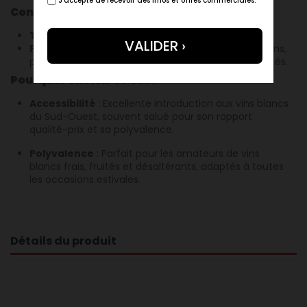
J'accepte de recevoir des infos et offres commerciales.
Conseils de Service et Conservation
Température de service
: 8-10°C
Potentiel de garde
:
À boire jeune, dans les 1 à 2 ans
,
pour profiter de sa fraîcheur et de ses arômes fruités.
Pourquoi Choisir ce Vin ?
Accessibilité
: Excellente introduction aux vins blancs
du Sud-Ouest,
souvent salué pour son rapport
qualité-prix
et sa polyvalence
.
Polyvalence
: Parfait pour les amateurs de vins
blancs frais, fruités et désaltérants, adaptés à toutes
les occasions estivales.
Détails du produit