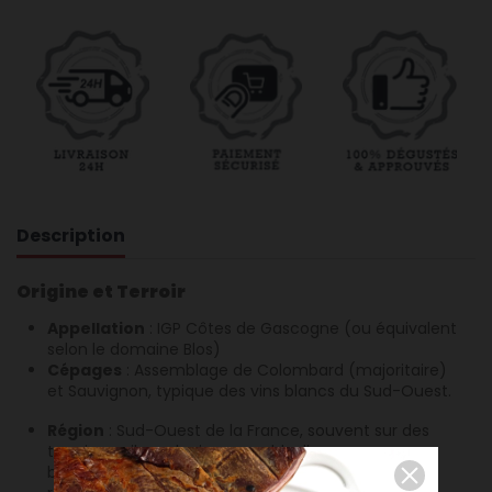
Description
Origine et Terroir
Appellation
:
IGP Côtes de Gascogne (ou équivalent
selon le domaine Blos)
Cépages
: Assemblage de Colombard (majoritaire)
et Sauvignon, typique des vins blancs du Sud-Ouest
.
Région
: Sud-Ouest de la France, souvent sur des
terroirs argilo-calcaires ou sablo-limoneux
,
bénéficiant d’un climat ensoleillé et d’une bonne