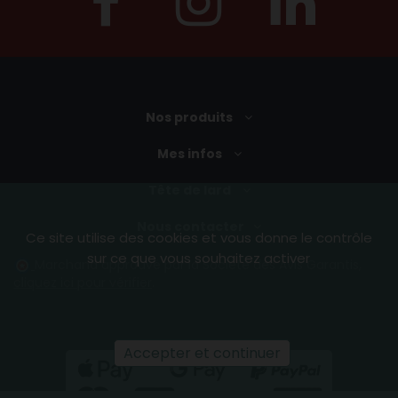
Nos produits
Mes infos
Tête de lard
Nous contacter
Ce site utilise des cookies et vous donne le contrôle
sur ce que vous souhaitez activer
Marchand approuvé par la Société des Avis Garantis,
cliquez ici pour vérifier
.
Accepter et continuer