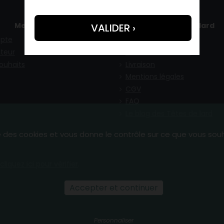
Mes infos
Tête de lard
pte
Qui sommes-nous ?
teur
Paiement sécurisé
souhaits
Livraison
Mentions légales
CGV
FAQ
Le blog des Têtes de lard
se des cookies et vous donne le contrôle sur ce que vous sou
cliquez ici pour vérifier
.
Accepter et continuer
Personnaliser