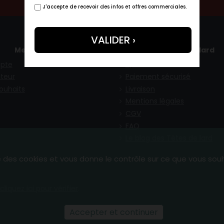
J'accepte de recevoir des infos et offres commerciales.
Mes infos
Tête de lard
pte
Qui sommes-nous ?
teur
Paiement sécurisé
souhaits
Livraison
Mentions légales
CGV
FAQ
Le blog des Têtes de lard
se des cookies et vous donne le contrôle sur ce que vous sou
cliquez ici pour vérifier
.
Accepter et continuer