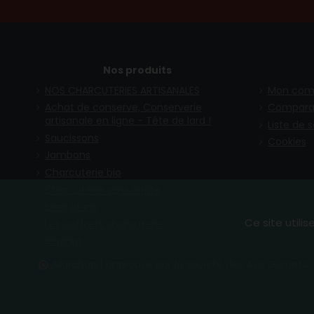
Nos produits
NOS CHARCUTERIES ARTISANALES
Mon com
Achat de conserve, Conserverie
Compara
artisanale en ligne - Tête de lard !
Liste de 
Saucissons
Cookies
Jambons
Charcuterie bio
Charcuterie sans nitrite
Bons plans
Ce site utili
Les coffrets charcuterie
Régions
Marchand approuvé par la Société des Avis Garantis,