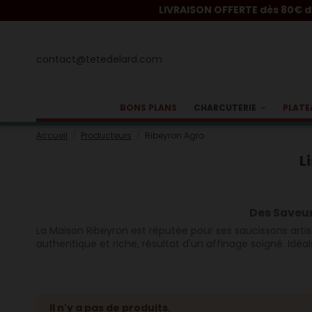
LIVRAISON OFFERTE dès 80€ d'acha
contact@tetedelard.com
BONS PLANS
CHARCUTERIE
PLATE
Accueil
Producteurs
Ribeyron Agro
L
Des Saveur
La Maison Ribeyron est réputée pour ses saucissons artisa
authentique et riche, résultat d'un affinage soigné. Idéa
Il n'y a pas de produits.