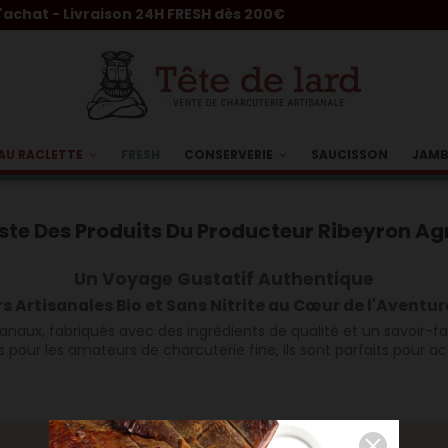
t - Livraison 24H FRESH dès 200€
AU RACLETTE
FRESH
CONSERVERIE
SAUCISSON
JAM
iste Des Produits Du Producteur Ribeyron Ag
Un Voyage Gustatif Authentique
s Artisanales Bio et Sans Nitrite au Cœur de l'Aventu
naux, fabriqués avec des ingrédients de qualité et un savoir-fai
ls pour les amateurs de charcuterie fine, ils sont parfaits pour 