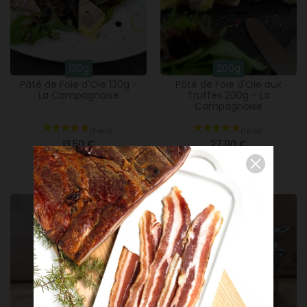
130g
200g
Pâté de Foie d'Oie 130g -
Pâté de Foie d'Oie aux
La Campagnoise
Truffes 200g - La
Campagnoise
13,50 €
27,90 €
Ajouter
Ajouter