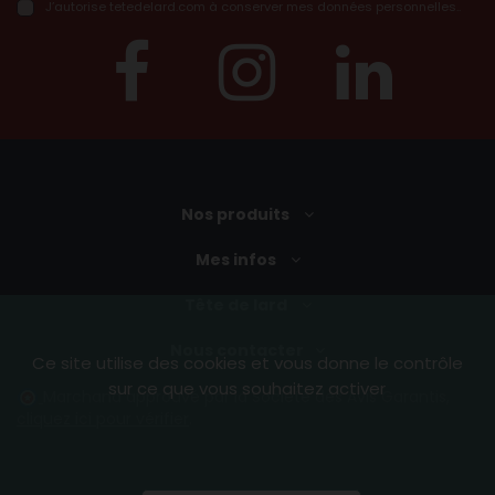
J’autorise tetedelard.com à conserver mes données personnelles..
Nos produits
Mes infos
Tête de lard
Nous contacter
Ce site utilise des cookies et vous donne le contrôle
sur ce que vous souhaitez activer
Marchand approuvé par la Société des Avis Garantis,
cliquez ici pour vérifier
.