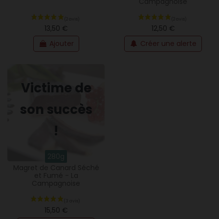
Campagnoise
13,50 €
12,50 €
Ajouter
Créer une alerte
Victime de
son succès
!
(3 avis)
280g
Magret de Canard Séché
et Fumé - La
Campagnoise
15,50 €