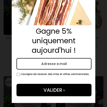
Gagne 5%
180g
350g
Rillettes pur porc 180g - la
Terrine de pied de porc
uniquement
ferme des cochons
350g - la ferme des
gourmands
cochons gourmands
aujourd'hui !
5,20 €
9,20 €
Ajouter
Ajouter
(6 avis)
J'accepte de recevoir des infos et offres commerciales.