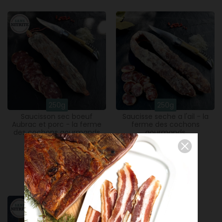
(80 avis)
250g
250g
Saucisson sec boeuf
Saucisse seche a l'ail - la
Aubrac et porc - la ferme
ferme des cochons
des cochons gourmands
gourmands
10,90 €
9,90 €
Ajouter
Ajouter