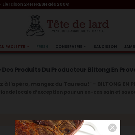
raison 24H FRESH dès 200€
AU RACLETTE
FRESH
CONSERVERIE
SAUCISSON
JAM
e Des Produits Du Producteur Biltong En Pro
z à l'apéro, mangez du Taureau!
" -
BILTONG EN 
iande locale d’exception pour un en-cas sain et sav