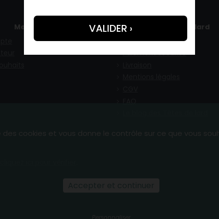
Mes infos
Tête de lard
pte
Qui sommes-nous ?
teur
Paiement sécurisé
souhaits
Livraison
Mentions légales
CGV
FAQ
Le blog des Têtes de lard
se des cookies et vous donne le contrôle sur ce que vous sou
cliquez ici pour vérifier
.
Accepter et continuer
Personnaliser