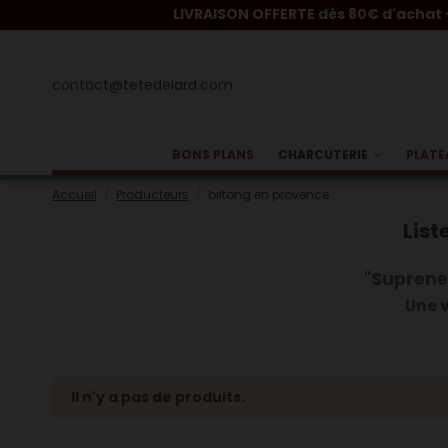
LIVRAISON OFFERTE dès 80€ d'achat - Liv
contact@tetedelard.com
BONS PLANS
CHARCUTERIE
PLATE
Accueil
Producteurs
biltong en provence
List
"
Suprene
Une v
Il n'y a pas de produits.