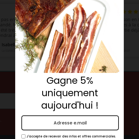
Gagne 5%
!
uniquement
aujourd'hui !
..
J'accepte de recevoir des infos et offres commerciales.