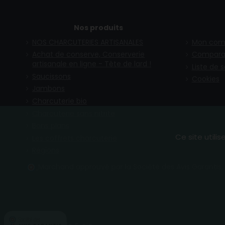
Nos produits
NOS CHARCUTERIES ARTISANALES
Mon com
Achat de conserve, Conserverie
Compara
artisanale en ligne - Tête de lard !
Liste de 
Saucissons
Cookies
Jambons
Charcuterie bio
Charcuterie sans nitrite
Bons plans
Ce site utili
Les coffrets charcuterie
Régions
Marchand approuvé par la Société des Avis Garantis,