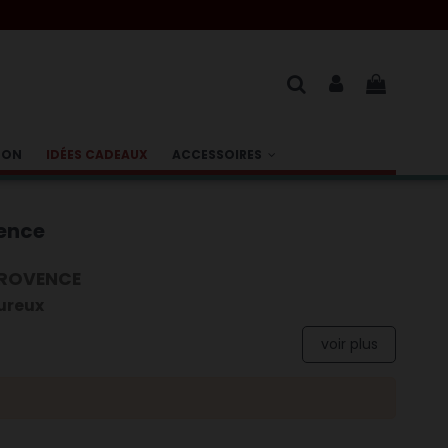
BON
IDÉES CADEAUX
ACCESSOIRES
vence
PROVENCE
oureux
voir plus